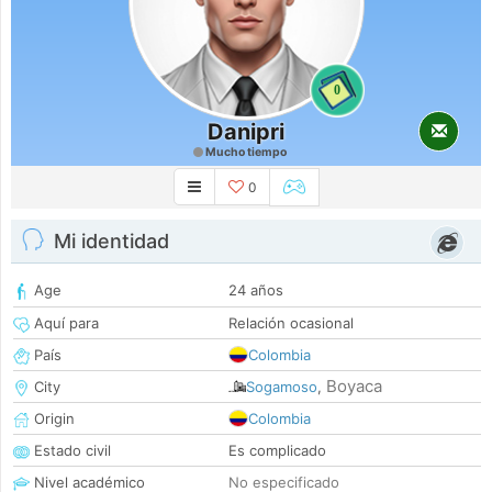
0
Danipri
Mucho tiempo
0
Mi identidad
Age
24 años
Aquí para
Relación ocasional
País
Colombia
Boyaca
City
Sogamoso
,
Origin
Colombia
Estado civil
Es complicado
Nivel académico
No especificado