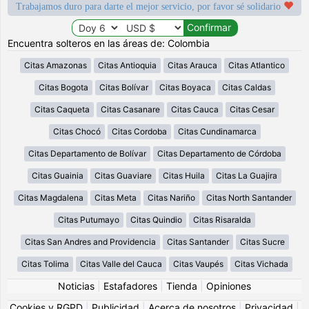
Trabajamos duro para darte el mejor servicio, por favor sé solidario
Encuentra solteros en las áreas de: Colombia
Citas Amazonas
Citas Antioquia
Citas Arauca
Citas Atlantico
Citas Bogota
Citas Bolívar
Citas Boyaca
Citas Caldas
Citas Caqueta
Citas Casanare
Citas Cauca
Citas Cesar
Citas Chocó
Citas Cordoba
Citas Cundinamarca
Citas Departamento de Bolívar
Citas Departamento de Córdoba
Citas Guainia
Citas Guaviare
Citas Huila
Citas La Guajira
Citas Magdalena
Citas Meta
Citas Nariño
Citas North Santander
Citas Putumayo
Citas Quindio
Citas Risaralda
Citas San Andres and Providencia
Citas Santander
Citas Sucre
Citas Tolima
Citas Valle del Cauca
Citas Vaupés
Citas Vichada
Noticias
|
Estafadores
|
Tienda
|
Opiniones
Cookies y RGPD
|
Publicidad
|
Acerca de nosotros
|
Privacidad
|