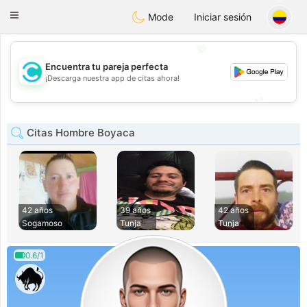
olombia
Citas
Toggle
Mode
Iniciar sesión
navigation
💖
Encuentra tu pareja perfecta
💖
¡Descarga nuestra app de citas ahora!
💕
💕
Citas Hombre Boyaca
42 años
39 años
42 años
Sogamoso
Tunja
Tunja
0.6/1