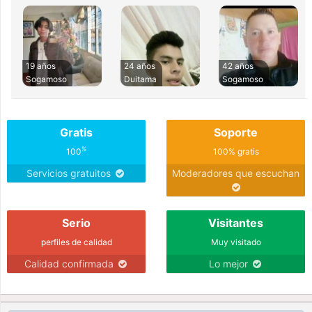
19 años
24 años
42 años
Sogamoso
Duitama
Sogamoso
Gratis
Soporte
%
100
100% gratis
Servicios gratuitos
Moderadores que escuchan
Serio
Visitantes
perfiles de calidad
Muy visitado
Calidad confirmada
Lo mejor