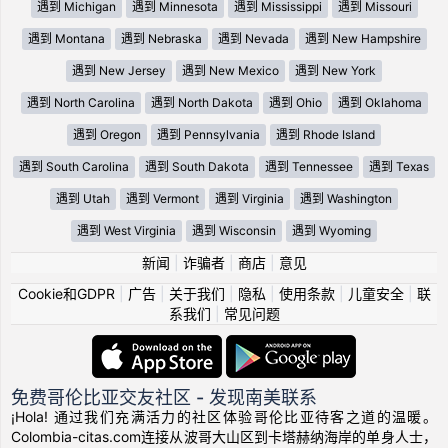
遇到 Michigan
遇到 Minnesota
遇到 Mississippi
遇到 Missouri
遇到 Montana
遇到 Nebraska
遇到 Nevada
遇到 New Hampshire
遇到 New Jersey
遇到 New Mexico
遇到 New York
遇到 North Carolina
遇到 North Dakota
遇到 Ohio
遇到 Oklahoma
遇到 Oregon
遇到 Pennsylvania
遇到 Rhode Island
遇到 South Carolina
遇到 South Dakota
遇到 Tennessee
遇到 Texas
遇到 Utah
遇到 Vermont
遇到 Virginia
遇到 Washington
遇到 West Virginia
遇到 Wisconsin
遇到 Wyoming
新闻
|
诈骗者
|
商店
|
意见
Cookie和GDPR
|
广告
|
关于我们
|
隐私
|
使用条款
|
儿童安全
|
联
系我们
|
常见问题
免费哥伦比亚交友社区 - 发现南美联系
¡Hola! 通过我们充满活力的社区体验哥伦比亚待客之道的温暖。
Colombia-citas.com连接从波哥大山区到卡塔赫纳海岸的单身人士，