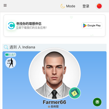
olombia
Citas
Toggle
Mode
登录
navigation
💖
寻找你的理想伴侣
💖
立即下载我们的交友应用！
💕
💕
遇到 人 Indiana
0.8/1
1
Farmer66
長時間