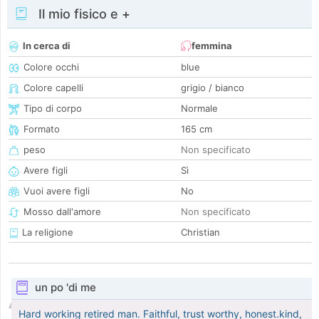
Il mio fisico e +
In cerca di
femmina
Colore occhi
blue
Colore capelli
grigio / bianco
Tipo di corpo
Normale
Formato
165 cm
peso
Non specificato
Avere figli
Sì
Vuoi avere figli
No
Mosso dall'amore
Non specificato
La religione
Christian
un po 'di me
Hard working retired man. Faithful, trust worthy, honest.kind,