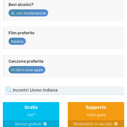
Bevi alcolici?
Sì, con moderazione
Film preferito
Riddick
Canzone preferita
I'll fall in love again
Incontri Uomo Indiana
Gratis
Supporto
%
100
100% gratis
Servizi gratuiti
Moderatori in ascolto