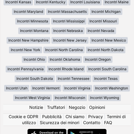
Incontri Kansas
Incontri Kentucky
Incontri Louisiana
Incontri Maine
Incontri Maryland
Incontri Massachusetts
Incontri Michigan
Incontri Minnesota
Incontri Mississippi
Incontri Missouri
Incontri Montana
Incontri Nebraska
Incontri Nevada
Incontri New Hampshire
Incontri New Jersey
Incontri New Mexico
Incontri New York
Incontri North Carolina
Incontri North Dakota
Incontri Ohio
Incontri Oklahoma
Incontri Oregon
Incontri Pennsylvania
Incontri Rhode Island
Incontri South Carolina
Incontri South Dakota
Incontri Tennessee
Incontri Texas
Incontri Utah
Incontri Vermont
Incontri Virginia
Incontri Washington
Incontri West Virginia
Incontri Wisconsin
Incontri Wyoming
Notizie
|
Truffatori
|
Negozio
|
Opinioni
Cookie e GDPR
|
Pubblicità
|
Chi siamo
|
Privacy
|
Termini di
utilizzo
|
Sicurezza dei minori
|
Contatto
|
FAQ