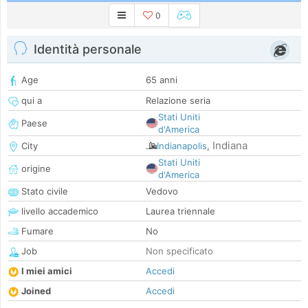
0
Identità personale
Age
65 anni
qui a
Relazione seria
Stati Uniti
Paese
d'America
Indiana
City
Indianapolis
,
Stati Uniti
origine
d'America
Stato civile
Vedovo
livello accademico
Laurea triennale
Fumare
No
Job
Non specificato
I miei amici
Accedi
Joined
Accedi