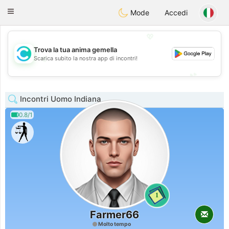
olombia
Citas
Toggle
Mode
Accedi
navigation
💖
Trova la tua anima gemella
💖
Scarica subito la nostra app di incontri!
💕
💕
Incontri Uomo Indiana
0.8/1
1
Farmer66
Molto tempo