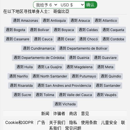
在以下地区寻找单身人士： 哥倫比亞
遇到 Amazonas
遇到 Antioquia
遇到 Arauca
遇到 Atlantico
遇到 Bogota
遇到 Bolívar
遇到 Boyaca
遇到 Caldas
遇到 Caqueta
遇到 Casanare
遇到 Cauca
遇到 Cesar
遇到 Chocó
遇到 Cordoba
遇到 Cundinamarca
遇到 Departamento de Bolívar
遇到 Departamento de Córdoba
遇到 Guainia
遇到 Guaviare
遇到 Huila
遇到 La Guajira
遇到 Magdalena
遇到 Meta
遇到 Nariño
遇到 North Santander
遇到 Putumayo
遇到 Quindio
遇到 Risaralda
遇到 San Andres and Providencia
遇到 Santander
遇到 Sucre
遇到 Tolima
遇到 Valle del Cauca
遇到 Vaupés
遇到 Vichada
新闻
|
诈骗者
|
商店
|
意见
Cookie和GDPR
|
广告
|
关于我们
|
隐私
|
使用条款
|
儿童安全
|
联
系我们
|
常见问题