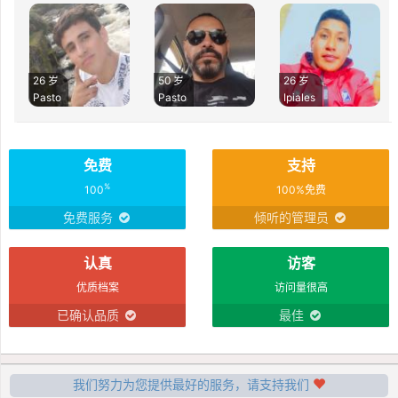
26 岁
50 岁
26 岁
Pasto
Pasto
Ipiales
免费
支持
%
100
100%免费
免费服务
倾听的管理员
认真
访客
优质档案
访问量很高
已确认品质
最佳
我们努力为您提供最好的服务，请支持我们