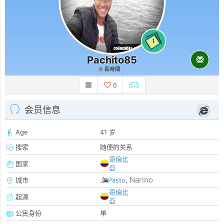
1
Pachito85
長時間
0
会员信息
Age
41 岁
搜索
随便的关系
哥倫比
国家
亞
Narino
城市
Pasto
,
哥倫比
起源
亞
公民身份
单