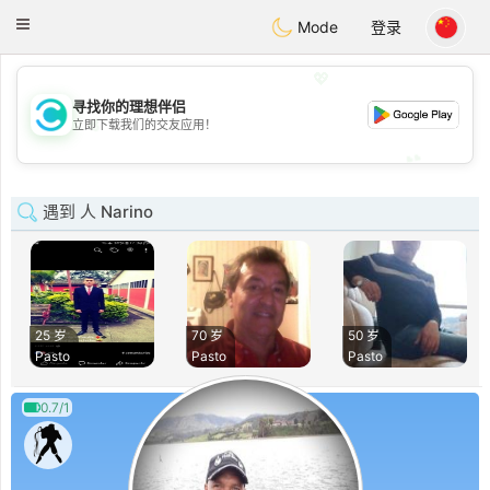
olombia
Citas
Toggle
Mode
登录
navigation
💖
寻找你的理想伴侣
💖
立即下载我们的交友应用！
💕
💕
遇到 人 Narino
25 岁
70 岁
50 岁
Pasto
Pasto
Pasto
0.7/1