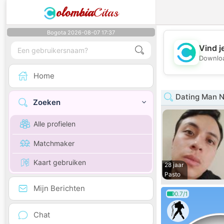
olombia
Citas
Bogota 2026-08-07 17:37
Vind j
Downloa
Home
Dating Man N
Zoeken
Alle profielen
Matchmaker
Kaart gebruiken
28 jaar
Pasto
Mijn Berichten
0.7/1
Chat