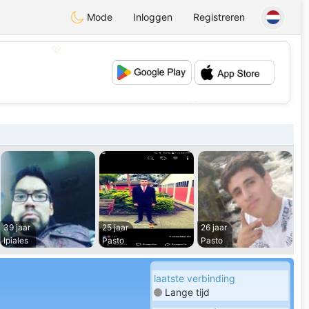
Mode
Inloggen
Registreren
💖
💕
39 jaar
25 jaar
26 jaar
Ipiales
Pasto
Pasto
laatste verbinding
Lange tijd