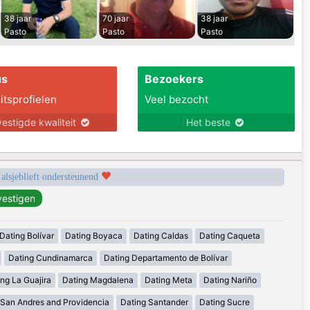
38 jaar
70 jaar
38 jaar
Pasto
Pasto
Pasto
us
Bezoekers
itsprofielen
Veel bezocht
estigde kwaliteit
Het beste
 alsjeblieft ondersteunend
Dating Bolívar
Dating Boyaca
Dating Caldas
Dating Caqueta
Dating Cundinamarca
Dating Departamento de Bolívar
ng La Guajira
Dating Magdalena
Dating Meta
Dating Nariño
 San Andres and Providencia
Dating Santander
Dating Sucre