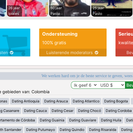
26 jaar
50 jaar
25 jaar
Ipiales
Pasto
Pasto
Ondersteuning
Serie
100% gratis
kwalite
nsten
Luisterende moderators
Bev
We werken hard om je de beste service te geven, wees
de gebieden van: Colombia
onas
Dating Antioquia
Dating Arauca
Dating Atlantico
Dating Bogota
ng Casanare
Dating Cauca
Dating Cesar
Dating Chocó
Dating Cordoba
rtamento de Córdoba
Dating Guainia
Dating Guaviare
Dating Huila
Dati
th Santander
Dating Putumayo
Dating Quindio
Dating Risaralda
Dating