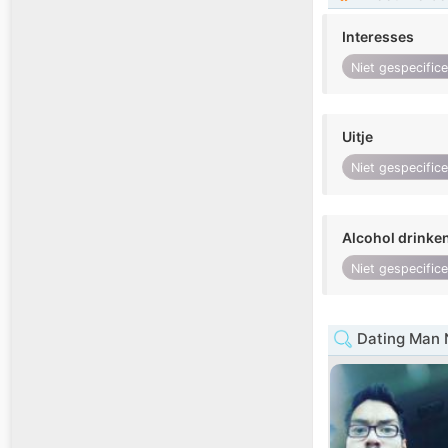
Interesses
Niet gespecific
Uitje
Niet gespecific
Alcohol drinke
Niet gespecific
Dating Man 