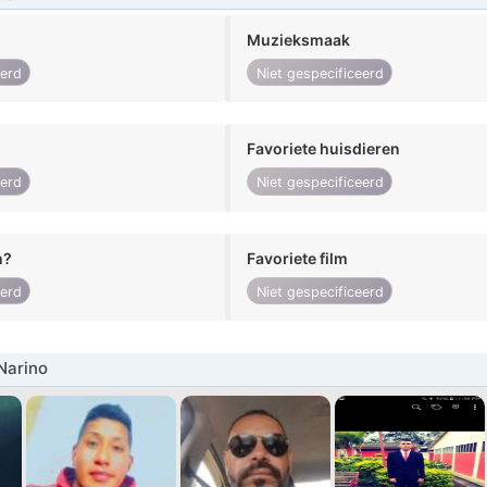
Muzieksmaak
eerd
Niet gespecificeerd
Favoriete huisdieren
eerd
Niet gespecificeerd
n?
Favoriete film
eerd
Niet gespecificeerd
Narino