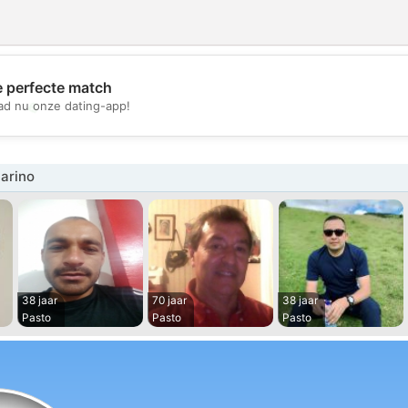
e perfecte match
💖
d nu onze dating-app!
💕
arino
38 jaar
70 jaar
38 jaar
Pasto
Pasto
Pasto