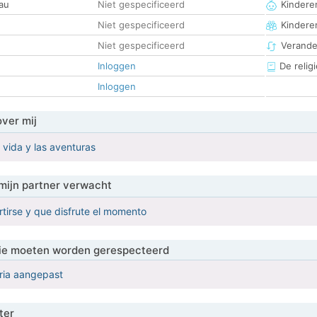
au
Niet gespecificeerd
Kinderen
Niet gespecificeerd
Kindere
Niet gespecificeerd
Verander
Inloggen
De religi
Inloggen
over mij
vida y las aventuras
mijn partner verwacht
rtirse y que disfrute el momento
 die moeten worden gerespecteerd
eria aangepast
ter