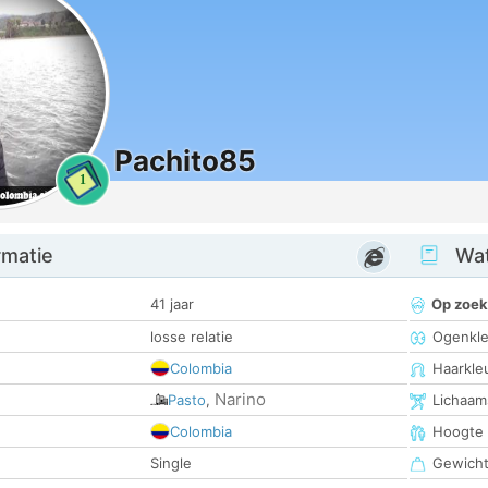
Pachito85
1
rmatie
Wat
41 jaar
Op zoek
losse relatie
Ogenkle
Colombia
Haarkle
Narino
Pasto
,
Lichaam
Colombia
Hoogte
Single
Gewich