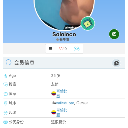
2
Sololoco
長時間
0
会员信息
Age
25 岁
搜索
友谊
哥倫比
国家
亞
Cesar
城市
Valledupar
,
哥倫比
起源
亞
公民身份
这很复杂