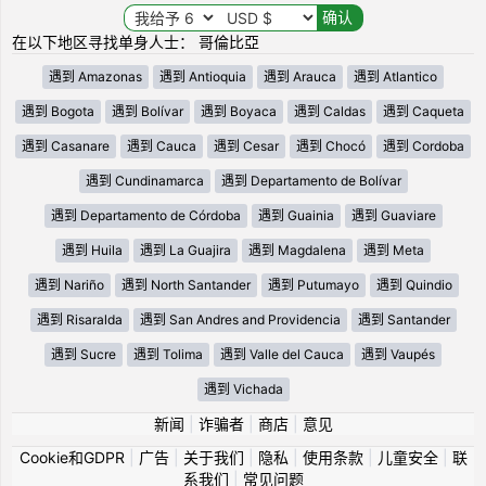
在以下地区寻找单身人士： 哥倫比亞
遇到 Amazonas
遇到 Antioquia
遇到 Arauca
遇到 Atlantico
遇到 Bogota
遇到 Bolívar
遇到 Boyaca
遇到 Caldas
遇到 Caqueta
遇到 Casanare
遇到 Cauca
遇到 Cesar
遇到 Chocó
遇到 Cordoba
遇到 Cundinamarca
遇到 Departamento de Bolívar
遇到 Departamento de Córdoba
遇到 Guainia
遇到 Guaviare
遇到 Huila
遇到 La Guajira
遇到 Magdalena
遇到 Meta
遇到 Nariño
遇到 North Santander
遇到 Putumayo
遇到 Quindio
遇到 Risaralda
遇到 San Andres and Providencia
遇到 Santander
遇到 Sucre
遇到 Tolima
遇到 Valle del Cauca
遇到 Vaupés
遇到 Vichada
新闻
|
诈骗者
|
商店
|
意见
Cookie和GDPR
|
广告
|
关于我们
|
隐私
|
使用条款
|
儿童安全
|
联
系我们
|
常见问题