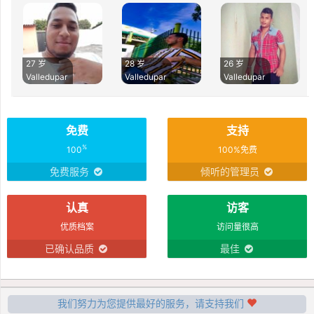
27 岁
28 岁
26 岁
Valledupar
Valledupar
Valledupar
免费
支持
%
100
100%免费
免费服务
倾听的管理员
认真
访客
优质档案
访问量很高
已确认品质
最佳
我们努力为您提供最好的服务，请支持我们