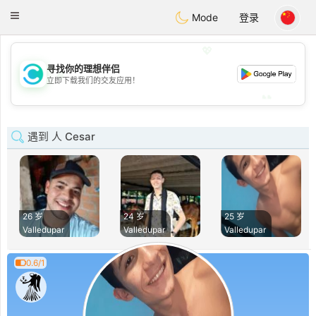
olombia
Citas
Toggle
Mode
登录
navigation
💖
寻找你的理想伴侣
💖
立即下载我们的交友应用！
💕
💕
遇到 人 Cesar
26 岁
24 岁
25 岁
Valledupar
Valledupar
Valledupar
0.6/1