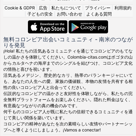
Cookie & GDPR
|
広告
|
私たちについて
|
プライバシー
|
利用規約
|
子どもの安全
|
お問い合わせ
|
よくある質問
無料コロンビア出会いコミュニティ - 南米のつなが
りを発見
¡Hola! 私たちの活気あるコミュニティを通じてコロンビアのもてな
しの温かさを体験してください。Colombia-citas.comはボゴタの山
からカルタヘナの海岸までのシングルを結びつけ、コロンビア文化
の情熱と喜びを祝います。
活気あるメデジン、歴史的なカリ、熱帯のバランキージャにいて
も、あなたの人生への愛、家族の価値観、本物の友情を共有する相
性の良いコロンビア人と出会ってください。
伝説的なコロンビアの温かさと友好性を体験しながら、私たちの完
全無料プラットフォームをお楽しみください。隠れた料金はなく、
有意義なつながりの真の機会のみです。
何千ものコロンビア人が既に私たちの信頼できるコミュニティを通
じて美しい関係を築いています。
コロンビアの精神があなたを次の素晴らしい友情やパートナーシッ
プへと導くようにしましょう。¡Vamos a conectar!