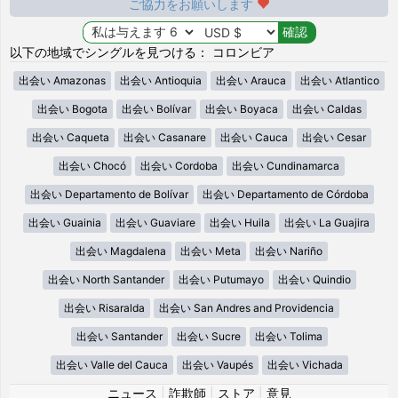
ご協力をお願いします
以下の地域でシングルを見つける： コロンビア
出会い Amazonas
出会い Antioquia
出会い Arauca
出会い Atlantico
出会い Bogota
出会い Bolívar
出会い Boyaca
出会い Caldas
出会い Caqueta
出会い Casanare
出会い Cauca
出会い Cesar
出会い Chocó
出会い Cordoba
出会い Cundinamarca
出会い Departamento de Bolívar
出会い Departamento de Córdoba
出会い Guainia
出会い Guaviare
出会い Huila
出会い La Guajira
出会い Magdalena
出会い Meta
出会い Nariño
出会い North Santander
出会い Putumayo
出会い Quindio
出会い Risaralda
出会い San Andres and Providencia
出会い Santander
出会い Sucre
出会い Tolima
出会い Valle del Cauca
出会い Vaupés
出会い Vichada
ニュース
|
詐欺師
|
ストア
|
意見