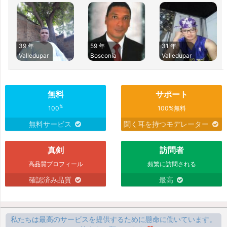
39 年
59 年
31 年
Valledupar
Bosconia
Valledupar
無料
サポート
%
100
100%無料
無料サービス
聞く耳を持つモデレーター
真剣
訪問者
高品質プロフィール
頻繁に訪問される
確認済み品質
最高
私たちは最高のサービスを提供するために懸命に働いています。