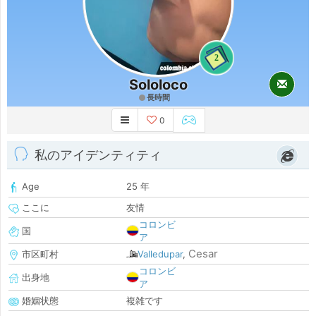
2
Sololoco
長時間
0
私のアイデンティティ
Age
25 年
ここに
友情
コロンビ
国
ア
Cesar
市区町村
Valledupar
,
コロンビ
出身地
ア
婚姻状態
複雑です