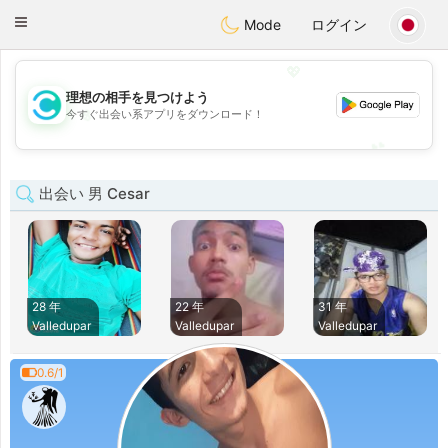
olombia
Citas
Toggle
Mode
ログイン
navigation
💖
理想の相手を見つけよう
💖
今すぐ出会い系アプリをダウンロード！
💕
💕
出会い 男 Cesar
28 年
22 年
31 年
Valledupar
Valledupar
Valledupar
0.6/1