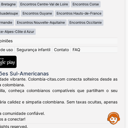
 Bretagne
Encontros Centre-Val de Loire
Encontros Corse
Guadeloupe
Encontros Guyane
Encontros Hauts-de-France
rmandie
Encontros Nouvelle-Aquitaine
Encontros Occitanie
ce-Alpes-Côte d Azur
piniões
 de uso
|
Segurança infantil
|
Contato
|
FAQ
ões Sul-Americanas
dade vibrante. Colombia-citas.com conecta solteiros desde as
a colombiana.
uilla, conheça colombianos compatíveis que partilham o seu
ria calidez e simpatia colombiana. Sem taxas ocultas, apenas
a comunidade confiável.
Assistance
os a conectar!
rights reserved.