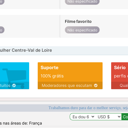
do
Não especificado
Filme favorito
do
Não especificado
lher Centre-Val de Loire
Suporte
Sério
100% grátis
perfis
tuitos
Moderadores que escutam
Qua
Trabalhamos duro para dar o melhor serviço, sej
os nas áreas de: França