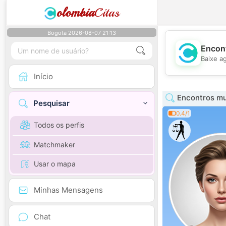
olombia
Citas
Bogota 2026-08-07 21:13
Encont
Baixe a
Início
Encontros mul
Pesquisar
0.4/1
Todos os perfis
Matchmaker
Usar o mapa
Minhas Mensagens
Chat