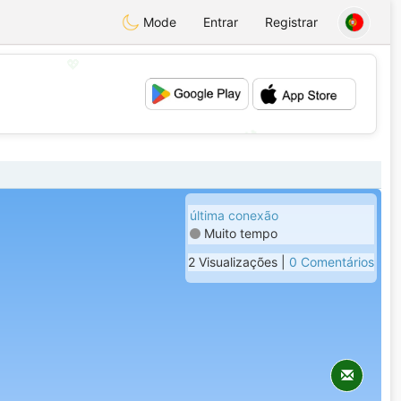
Mode
Entrar
Registrar
💖
💕
última conexão
Muito tempo
2 Visualizações |
0 Comentários