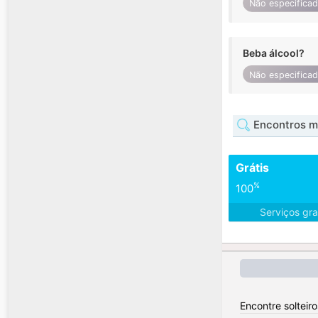
Não especifica
Beba álcool?
Não especifica
Encontros mu
Grátis
%
100
Serviços gra
Encontre solteir