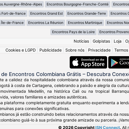
os Auvergne-Rhône-Alpes
Encontros Bourgogne-Franche-Comté
Encontros
 Fort-de-france
Encontros Grand Est
Encontros Grande-Terre
Encontros 
 Île-de-France
Encontros La Réunion
Encontros Martinique
Encontros No
Encontros Pays de la Loire
Encontros Proven
Notícias
|
Golpistas
|
Loja
|
O
Cookies e LGPD
|
Publicidade
|
Sobre nós
|
Privacidade
|
Termos
de Encontros Colombiana Grátis – Descubra Conex
nte a calidez da hospitalidade colombiana através da nossa comuni
otá à costa de Cartagena, celebrando a paixão e alegria da cultur
movimentada Medellín, na histórica Cali ou na tropical Barranq
vida, valores familiares e amizades autênticas.
sa plataforma completamente gratuita enquanto experimenta a lendá
nuínas para conexões significativas.
mbianos já estão construindo belos relacionamentos através da noss
 colombiano guiá-lo à sua próxima grande amizade ou parceria. ¡Vam
© 2026 Copyright
ISN Connect
.
All 