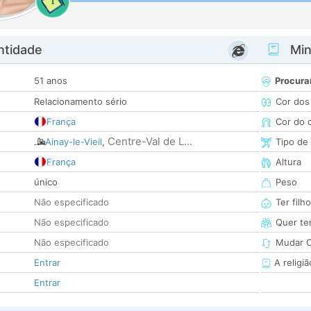
1
ntidade
Minh
51 anos
Procura
Relacionamento sério
Cor dos
França
Cor do 
Centre-Val de L...
Ainay-le-Vieil
,
Tipo de
França
Altura
único
Peso
Não especificado
Ter filh
Não especificado
Quer ter
Não especificado
Mudar C
Entrar
A religiã
Entrar