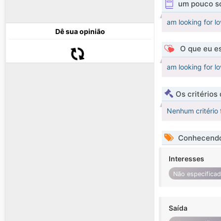
um pouco s
am looking for l
Dê sua opinião
O que eu es
am looking for l
Os critérios
Nenhum critério 
Conhecendo
Interesses
Não especifica
Saída