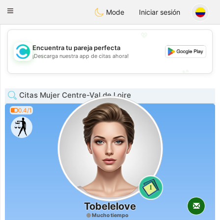
olombia
Citas
Toggle
Mode
Iniciar sesión
navigation
💖
Encuentra tu pareja perfecta
💖
¡Descarga nuestra app de citas ahora!
💕
💕
Citas Mujer Centre-Val de Loire
0.4/1
1
Tobelelove
Mucho tiempo