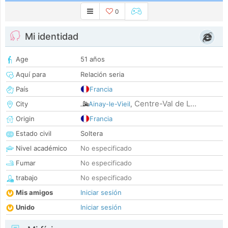
0
Mi identidad
Age
51 años
Aquí para
Relación seria
País
Francia
Centre-Val de L...
City
Ainay-le-Vieil
,
Origin
Francia
Estado civil
Soltera
Nivel académico
No especificado
Fumar
No especificado
trabajo
No especificado
Mis amigos
Iniciar sesión
Unido
Iniciar sesión