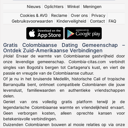
Nieuws
|
Oplichters
|
Winkel
|
Meningen
Cookies & AVG
|
Reclame
|
Over ons
|
Privacy
|
Gebruiksvoorwaarden
|
Kinderveiligheid
|
Contact
|
FAQ
Gratis Colombiaanse Dating Gemeenschap –
Ontdek Zuid-Amerikaanse Verbindingen
¡Hola! Ervaar de warmte van Colombiaanse gastvrijheid door
onze levendige gemeenschap. Colombia-citas.com verbindt
singles van Bogotá's bergen tot Cartagena's kust, en viert de
passie en vreugde van de Colombiaanse cultuur.
Of je nu in het bruisende Medellín, historische Cali of tropische
Barranquilla bent, ontmoet compatibele Colombianen die jouw
levenslust, familiewaarden en authentieke vriendschappen
delen.
Geniet van ons volledig gratis platform terwijl je de
legendarische Colombiaanse warmte en vriendelijkheid ervaart.
Geen verborgen kosten, alleen oprechte kansen voor
betekenisvolle verbindingen.
Duizenden Colombianen bouwen al mooie relaties op via onze