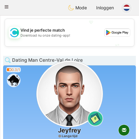
olombia
Citas
Toggle
Mode
Inloggen
navigation
💖
Vind je perfecte match
💖
Download nu onze dating-app!
💕
💕
Dating Man Centre-Val de Loire
0.3/1
0
Jeyfrey
Lange tijd