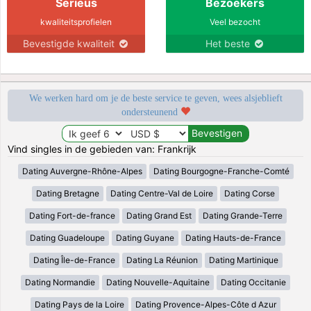
Serieus
Bezoekers
kwaliteitsprofielen
Veel bezocht
Bevestigde kwaliteit
Het beste
We werken hard om je de beste service te geven, wees alsjeblieft
ondersteunend
Vind singles in de gebieden van: Frankrijk
Dating Auvergne-Rhône-Alpes
Dating Bourgogne-Franche-Comté
Dating Bretagne
Dating Centre-Val de Loire
Dating Corse
Dating Fort-de-france
Dating Grand Est
Dating Grande-Terre
Dating Guadeloupe
Dating Guyane
Dating Hauts-de-France
Dating Île-de-France
Dating La Réunion
Dating Martinique
Dating Normandie
Dating Nouvelle-Aquitaine
Dating Occitanie
Dating Pays de la Loire
Dating Provence-Alpes-Côte d Azur