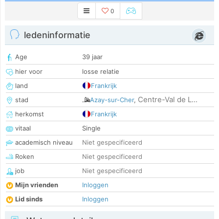
0
ledeninformatie
Age
39 jaar
hier voor
losse relatie
land
Frankrijk
Centre-Val de L...
stad
Azay-sur-Cher
,
herkomst
Frankrijk
vitaal
Single
academisch niveau
Niet gespecificeerd
Roken
Niet gespecificeerd
job
Niet gespecificeerd
Mijn vrienden
Inloggen
Lid sinds
Inloggen