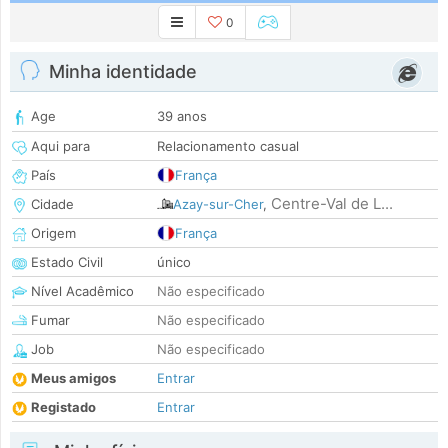
0
Minha identidade
Age
39 anos
Aqui para
Relacionamento casual
País
França
Centre-Val de L...
Cidade
Azay-sur-Cher
,
Origem
França
Estado Civil
único
Nível Acadêmico
Não especificado
Fumar
Não especificado
Job
Não especificado
Meus amigos
Entrar
Registado
Entrar