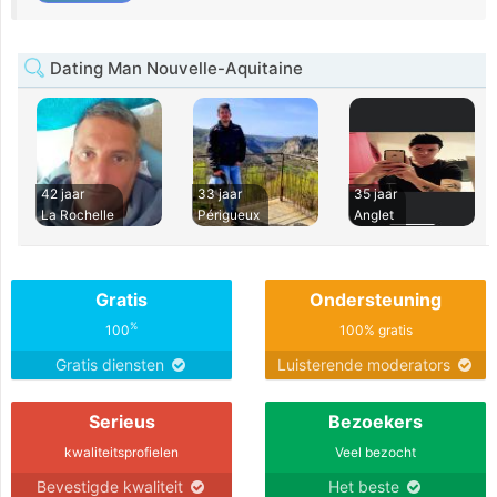
Dating Man Nouvelle-Aquitaine
42 jaar
33 jaar
35 jaar
La Rochelle
Périgueux
Anglet
Gratis
Ondersteuning
%
100
100% gratis
Gratis diensten
Luisterende moderators
Serieus
Bezoekers
kwaliteitsprofielen
Veel bezocht
Bevestigde kwaliteit
Het beste