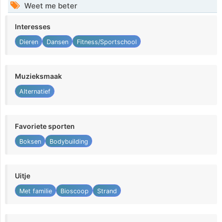
Weet me beter
Interesses
Dieren
Dansen
Fitness/Sportschool
Muzieksmaak
Alternatief
Favoriete sporten
Boksen
Bodybuilding
Uitje
Met familie
Bioscoop
Strand