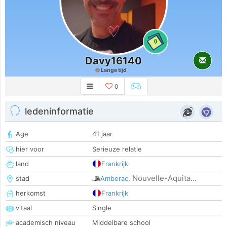
0
Davy16140
Lange tijd
0
ledeninformatie
Age
41 jaar
hier voor
Serieuze relatie
land
Frankrijk
Nouvelle-Aquita...
stad
Amberac
,
herkomst
Frankrijk
vitaal
Single
academisch niveau
Middelbare school