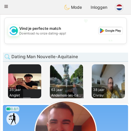
olombia
Citas
Toggle
Mode
Inloggen
navigation
💖
Vind je perfecte match
💖
Download nu onze dating-app!
💕
💕
Dating Man Nouvelle-Aquitaine
35 jaar
63 jaar
38 jaar
Anglet
Andernos-les-bains
Civray
0.8/1