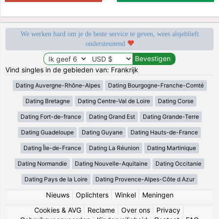
We werken hard om je de beste service te geven, wees alsjeblieft
ondersteunend
Vind singles in de gebieden van: Frankrijk
Dating Auvergne-Rhône-Alpes
Dating Bourgogne-Franche-Comté
Dating Bretagne
Dating Centre-Val de Loire
Dating Corse
Dating Fort-de-france
Dating Grand Est
Dating Grande-Terre
Dating Guadeloupe
Dating Guyane
Dating Hauts-de-France
Dating Île-de-France
Dating La Réunion
Dating Martinique
Dating Normandie
Dating Nouvelle-Aquitaine
Dating Occitanie
Dating Pays de la Loire
Dating Provence-Alpes-Côte d Azur
Nieuws
|
Oplichters
|
Winkel
|
Meningen
Cookies & AVG
|
Reclame
|
Over ons
|
Privacy
|