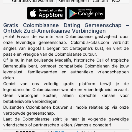
Gebruiksvoorwaarden
|
Kinderveiligheid
|
Contact
|
FAQ
Gratis Colombiaanse Dating Gemeenschap –
Ontdek Zuid-Amerikaanse Verbindingen
¡Hola! Ervaar de warmte van Colombiaanse gastvrijheid door
onze levendige gemeenschap. Colombia-citas.com verbindt
singles van Bogotá's bergen tot Cartagena's kust, en viert de
passie en vreugde van de Colombiaanse cultuur.
Of je nu in het bruisende Medellín, historische Cali of tropische
Barranquilla bent, ontmoet compatibele Colombianen die jouw
levenslust, familiewaarden en authentieke vriendschappen
delen.
Geniet van ons volledig gratis platform terwijl je de
legendarische Colombiaanse warmte en vriendelijkheid ervaart.
Geen verborgen kosten, alleen oprechte kansen voor
betekenisvolle verbindingen.
Duizenden Colombianen bouwen al mooie relaties op via onze
vertrouwde gemeenschap.
Laat de Colombiaanse spirit je naar je volgende geweldige
vriendschap of partnerschap leiden. ¡Vamos a conectar!