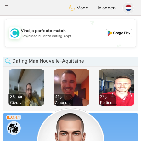
olombia
Citas
Toggle
Mode
Inloggen
navigation
💖
Vind je perfecte match
💖
Download nu onze dating-app!
💕
💕
Dating Man Nouvelle-Aquitaine
38 jaar
41 jaar
27 jaar
Civray
Amberac
Poitiers
0.4/1