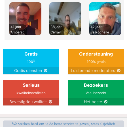
41 jaar
38 jaar
42 jaar
Amberac
Civray
La Rochelle
Gratis
Ondersteuning
%
100
100% gratis
Gratis diensten
Luisterende moderators
Serieus
Bezoekers
kwaliteitsprofielen
Veel bezocht
Bevestigde kwaliteit
Het beste
We werken hard om je de beste service te geven, wees alsjeblieft