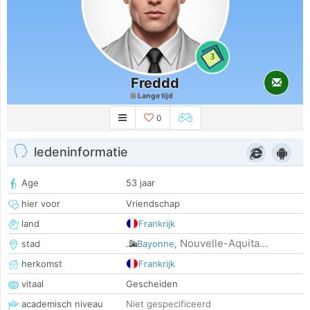
3
Freddd
Lange tijd
0
ledeninformatie
Age
53 jaar
hier voor
Vriendschap
land
Frankrijk
Nouvelle-Aquita...
stad
Bayonne
,
herkomst
Frankrijk
vitaal
Gescheiden
academisch niveau
Niet gespecificeerd