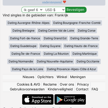
ondersteunend
Vind singles in de gebieden van: Frankrijk
Dating Auvergne-Rhône-Alpes
Dating Bourgogne-Franche-Comté
Dating Bretagne
Dating Centre-Val de Loire
Dating Corse
Dating Fort-de-france
Dating Grand Est
Dating Grande-Terre
Dating Guadeloupe
Dating Guyane
Dating Hauts-de-France
Dating Île-de-France
Dating La Réunion
Dating Martinique
Dating Normandie
Dating Nouvelle-Aquitaine
Dating Occitanie
Dating Pays de la Loire
Dating Provence-Alpes-Côte d Azur
Nieuws
|
Oplichters
|
Winkel
|
Meningen
Cookies & AVG
|
Reclame
|
Over ons
|
Privacy
|
Gebruiksvoorwaarden
|
Kinderveiligheid
|
Contact
|
FAQ