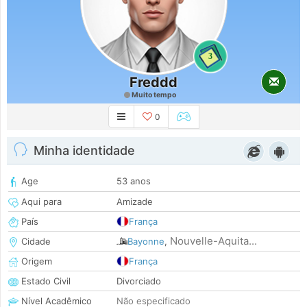
3
Freddd
Muito tempo
0
Minha identidade
Age
53 anos
Aqui para
Amizade
País
França
Nouvelle-Aquita...
Cidade
Bayonne
,
Origem
França
Estado Civil
Divorciado
Nível Acadêmico
Não especificado