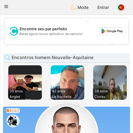
olombia
Citas
Toggle
Mode
Entrar
navigation
💖
Encontre seu par perfeito
💖
Baixe agora nosso aplicativo de namoro!
💕
💕
Encontros homem Nouvelle-Aquitaine
35 anos
42 anos
38 anos
Anglet
La Rochelle
Civray
0.4/1