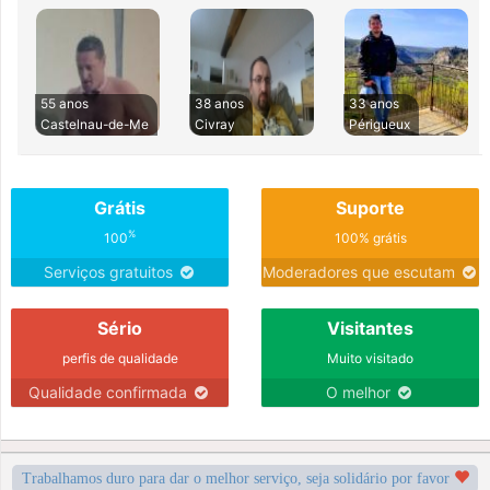
55 anos
38 anos
33 anos
Castelnau-de-Me
Civray
Périgueux
Grátis
Suporte
%
100
100% grátis
Serviços gratuitos
Moderadores que escutam
Sério
Visitantes
perfis de qualidade
Muito visitado
Qualidade confirmada
O melhor
Trabalhamos duro para dar o melhor serviço, seja solidário por favor