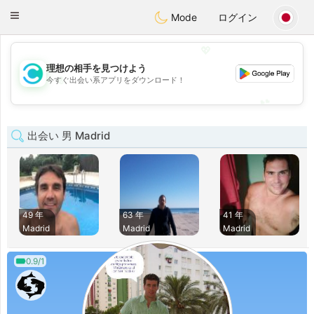
olombia
Citas
Toggle
Mode
ログイン
navigation
💖
理想の相手を見つけよう
💖
今すぐ出会い系アプリをダウンロード！
💕
💕
出会い 男 Madrid
49 年
63 年
41 年
Madrid
Madrid
Madrid
0.9/1