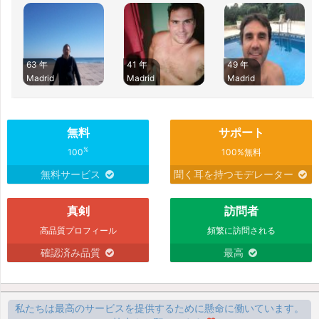
63 年
41 年
49 年
Madrid
Madrid
Madrid
無料
サポート
%
100
100%無料
無料サービス
聞く耳を持つモデレーター
真剣
訪問者
高品質プロフィール
頻繁に訪問される
確認済み品質
最高
私たちは最高のサービスを提供するために懸命に働いています。