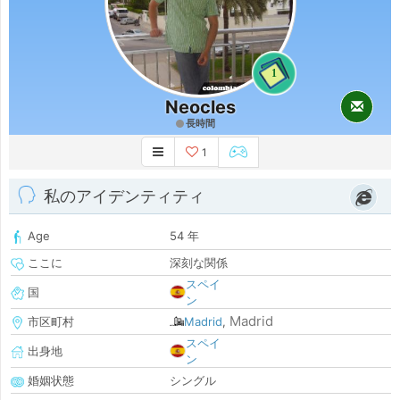
1
Neocles
長時間
1
私のアイデンティティ
Age
54 年
ここに
深刻な関係
スペイ
国
ン
Madrid
市区町村
Madrid
,
スペイ
出身地
ン
婚姻状態
シングル