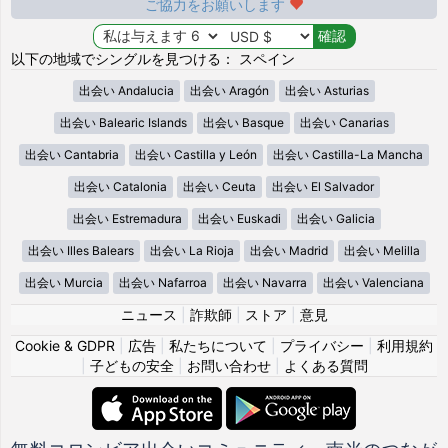
ご協力をお願いします
以下の地域でシングルを見つける： スペイン
出会い Andalucia
出会い Aragón
出会い Asturias
出会い Balearic Islands
出会い Basque
出会い Canarias
出会い Cantabria
出会い Castilla y León
出会い Castilla-La Mancha
出会い Catalonia
出会い Ceuta
出会い El Salvador
出会い Estremadura
出会い Euskadi
出会い Galicia
出会い Illes Balears
出会い La Rioja
出会い Madrid
出会い Melilla
出会い Murcia
出会い Nafarroa
出会い Navarra
出会い Valenciana
ニュース
|
詐欺師
|
ストア
|
意見
Cookie & GDPR
|
広告
|
私たちについて
|
プライバシー
|
利用規約
|
子どもの安全
|
お問い合わせ
|
よくある質問