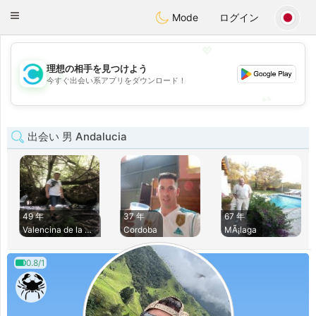
olombia
Citas
Toggle
Mode
ログイン
navigation
💖
理想の相手を見つけよう
💖
今すぐ出会い系アプリをダウンロード！
💕
💕
出会い 男 Andalucia
49 年
37 年
67 年
Valencina de la Co
Cordoba
MÃ¡laga
0.8/1