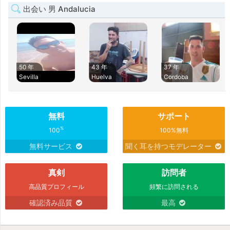
出会い 男 Andalucia
50 年
43 年
37 年
Sevilla
Huelva
Cordoba
無料
サポート
%
100
100%無料
無料サービス
聞く耳を持つモデレーター
真剣
訪問者
高品質プロフィール
頻繁に訪問される
確認済み品質
最高