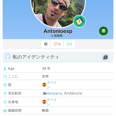
2
Antonioesp
長時間
0
私のアイデンティティ
Age
39 年
ここに
友情
スペイ
国
ン
Andalucia
市区町村
Maracena
,
スペイ
出身地
ン
婚姻状態
離婚