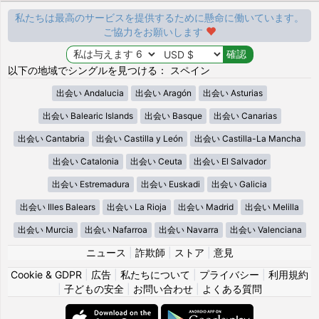
私たちは最高のサービスを提供するために懸命に働いています。
ご協力をお願いします
以下の地域でシングルを見つける： スペイン
出会い Andalucia
出会い Aragón
出会い Asturias
出会い Balearic Islands
出会い Basque
出会い Canarias
出会い Cantabria
出会い Castilla y León
出会い Castilla-La Mancha
出会い Catalonia
出会い Ceuta
出会い El Salvador
出会い Estremadura
出会い Euskadi
出会い Galicia
出会い Illes Balears
出会い La Rioja
出会い Madrid
出会い Melilla
出会い Murcia
出会い Nafarroa
出会い Navarra
出会い Valenciana
ニュース
|
詐欺師
|
ストア
|
意見
Cookie & GDPR
|
広告
|
私たちについて
|
プライバシー
|
利用規約
|
子どもの安全
|
お問い合わせ
|
よくある質問