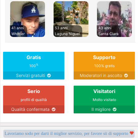
41 anni
53 anni
43 anni
Whittier
Laguna Niguel
Santa Clara
Gratis
Supporto
%
100
100% gratis
Servizi gratuiti
Moderatori in ascolto
Serio
Visitatori
profili di qualità
Molto visitato
Qualità confermata
Il migliore
Lavoriamo sodo per darti il miglior servizio, per favore sii di supporto