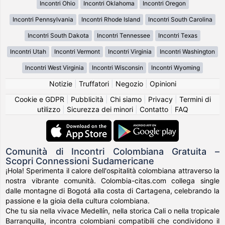
Incontri Ohio
Incontri Oklahoma
Incontri Oregon
Incontri Pennsylvania
Incontri Rhode Island
Incontri South Carolina
Incontri South Dakota
Incontri Tennessee
Incontri Texas
Incontri Utah
Incontri Vermont
Incontri Virginia
Incontri Washington
Incontri West Virginia
Incontri Wisconsin
Incontri Wyoming
Notizie
|
Truffatori
|
Negozio
|
Opinioni
Cookie e GDPR
|
Pubblicità
|
Chi siamo
|
Privacy
|
Termini di
utilizzo
|
Sicurezza dei minori
|
Contatto
|
FAQ
Comunità di Incontri Colombiana Gratuita –
Scopri Connessioni Sudamericane
¡Hola! Sperimenta il calore dell'ospitalità colombiana attraverso la
nostra vibrante comunità. Colombia-citas.com collega single
dalle montagne di Bogotá alla costa di Cartagena, celebrando la
passione e la gioia della cultura colombiana.
Che tu sia nella vivace Medellín, nella storica Cali o nella tropicale
Barranquilla, incontra colombiani compatibili che condividono il