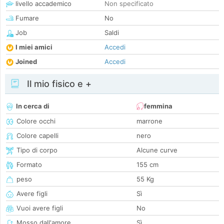
livello accademico
Non specificato
Fumare
No
Job
Saldi
I miei amici
Accedi
Joined
Accedi
Il mio fisico e +
In cerca di
femmina
Colore occhi
marrone
Colore capelli
nero
Tipo di corpo
Alcune curve
Formato
155 cm
peso
55 Kg
Avere figli
Sì
Vuoi avere figli
No
Mosso dall'amore
Sì