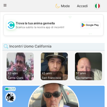
olombia
Citas
Toggle
Mode
Accedi
navigation
💖
Trova la tua anima gemella
💖
Scarica subito la nostra app di incontri!
💕
💕
Incontri Uomo California
43 anni
45 anni
57 anni
Santa Clara
San Francisco
Sacramento
0.7/1