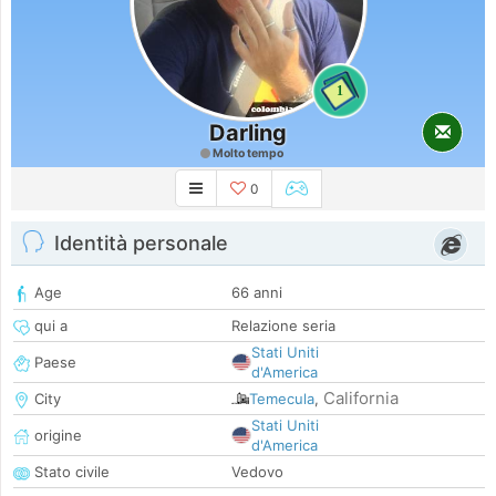
1
Darling
Molto tempo
0
Identità personale
Age
66 anni
qui a
Relazione seria
Stati Uniti
Paese
d'America
California
City
Temecula
,
Stati Uniti
origine
d'America
Stato civile
Vedovo