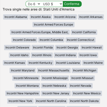
Trova single nelle aree di: Stati Uniti d'America
Incontri Alabama
Incontri Alaska
Incontri Arizona
Incontri Arkansas
Incontri Armed Forces Europe
Incontri Armed Forces Europe, Middle East,
Incontri California
Incontri Colorado
Incontri Columbia
Incontri Connecticut
Incontri Delaware
Incontri Florida
Incontri Georgia
Incontri Hawaii
Incontri Idaho
Incontri Illinois
Incontri Indiana
Incontri Iowa
Incontri Kansas
Incontri Kentucky
Incontri Louisiana
Incontri Maine
Incontri Maryland
Incontri Massachusetts
Incontri Michigan
Incontri Minnesota
Incontri Mississippi
Incontri Missouri
Incontri Montana
Incontri Nebraska
Incontri Nevada
Incontri New Hampshire
Incontri New Jersey
Incontri New Mexico
Incontri New York
Incontri North Carolina
Incontri North Dakota