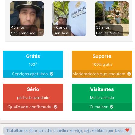
45 anos
46 anos
53 anos
San Francisco
San Jose
Laguna Niguel
Grátis
Suporte
%
100
100% grátis
Serviços gratuitos
Moderadores que escutam
Sério
Visitantes
perfis de qualidade
Muito visitado
Qualidade confirmada
O melhor
Trabalhamos duro para dar o melhor serviço, seja solidário por favor