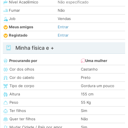
Nível Acadêmico
Não especificado
Fumar
Não
Job
Vendas
Meus amigos
Entrar
Registado
Entrar
Minha física e +
Procurando por
Uma mulher
Cor dos olhos
Castanho
Cor do cabelo
Preto
Tipo de corpo
Gordura um pouco
Altura
155 cm
Peso
55 Kg
Ter filhos
Sim
Quer ter filhos
Não
Mudar Cidade / País por amor
Sim