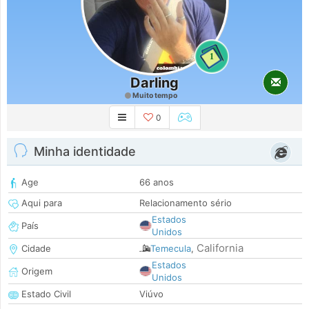
1
Darling
Muito tempo
0
Minha identidade
Age
66 anos
Aqui para
Relacionamento sério
Estados
País
Unidos
California
Cidade
Temecula
,
Estados
Origem
Unidos
Estado Civil
Viúvo