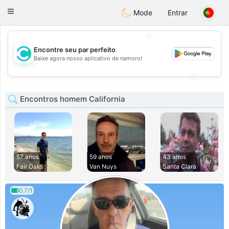
olombia
Citas
Toggle
Mode
Entrar
navigation
💖
Encontre seu par perfeito
💖
Baixe agora nosso aplicativo de namoro!
💕
💕
Encontros homem California
57 anos
59 anos
43 anos
Fair Oaks
Van Nuys
Santa Clara
0.7/1