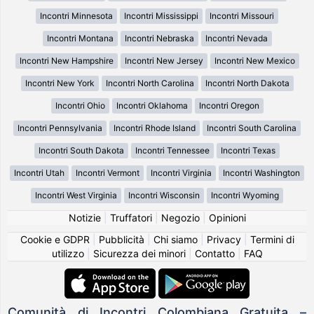
Incontri Minnesota
Incontri Mississippi
Incontri Missouri
Incontri Montana
Incontri Nebraska
Incontri Nevada
Incontri New Hampshire
Incontri New Jersey
Incontri New Mexico
Incontri New York
Incontri North Carolina
Incontri North Dakota
Incontri Ohio
Incontri Oklahoma
Incontri Oregon
Incontri Pennsylvania
Incontri Rhode Island
Incontri South Carolina
Incontri South Dakota
Incontri Tennessee
Incontri Texas
Incontri Utah
Incontri Vermont
Incontri Virginia
Incontri Washington
Incontri West Virginia
Incontri Wisconsin
Incontri Wyoming
Notizie
|
Truffatori
|
Negozio
|
Opinioni
Cookie e GDPR
|
Pubblicità
|
Chi siamo
|
Privacy
|
Termini di
utilizzo
|
Sicurezza dei minori
|
Contatto
|
FAQ
Comunità di Incontri Colombiana Gratuita –