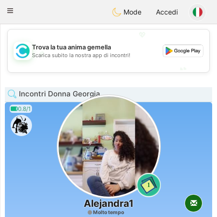
olombia
Citas
Toggle
Mode
Accedi
navigation
💖
Trova la tua anima gemella
💖
Scarica subito la nostra app di incontri!
💕
💕
Incontri Donna Georgia
0.8/1
1
Alejandra1
Molto tempo