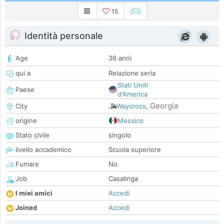
15
Identità personale
Age
36 anni
qui a
Relazione seria
Stati Uniti
Paese
d'America
Georgia
City
Waycross
,
origine
Messico
Stato civile
singolo
livello accademico
Scuola superiore
Fumare
No
Job
Casalinga
I miei amici
Accedi
Joined
Accedi