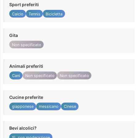
Sport preferiti
Calcio
Tennis
Bicicletta
Gita
Non specificato
Animali preferiti
Cani
Non specificato
Non specificato
Cucine preferite
giapponese
messicano
Cinese
Bevi alcolici?
Sì, con moderazione