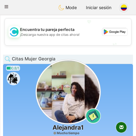
olombia
Citas
Toggle
Mode
Iniciar sesión
navigation
💖
Encuentra tu pareja perfecta
💖
¡Descarga nuestra app de citas ahora!
💕
💕
Citas Mujer Georgia
0.8/1
1
Alejandra1
Mucho tiempo