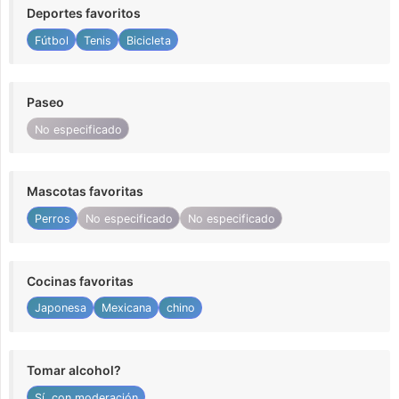
Deportes favoritos
Fútbol
Tenis
Bicicleta
Paseo
No especificado
Mascotas favoritas
Perros
No especificado
No especificado
Cocinas favoritas
Japonesa
Mexicana
chino
Tomar alcohol?
Sí, con moderación