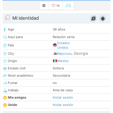
15
Mi identidad
Age
36 años
Aquí para
Relación seria
Estados
País
Unidos
Georgia
City
Waycross
,
Origin
México
Estado civil
Soltera
Nivel académico
Secundaria
Fumar
no
trabajo
Ama de casa
Mis amigos
Iniciar sesión
Unido
Iniciar sesión