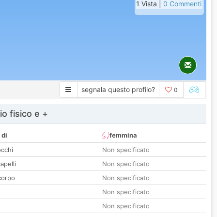
1 Vista |
0 Commenti
segnala questo profilo?
0
io fisico e +
 di
femmina
occhi
Non specificato
apelli
Non specificato
corpo
Non specificato
Non specificato
Non specificato