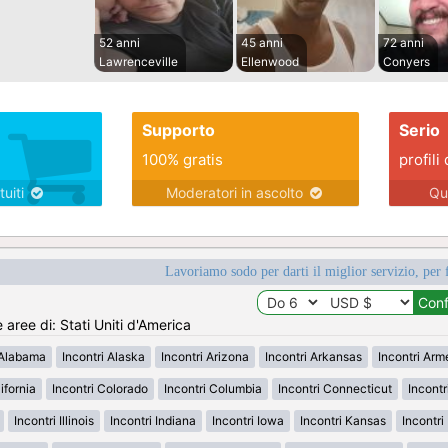
52 anni
45 anni
72 anni
Lawrenceville
Ellenwood
Conyers
Supporto
Serio
100% gratis
profili 
tuiti
Moderatori in ascolto
Qu
Lavoriamo sodo per darti il miglior servizio, per 
e aree di: Stati Uniti d'America
 Alabama
Incontri Alaska
Incontri Arizona
Incontri Arkansas
Incontri Ar
ifornia
Incontri Colorado
Incontri Columbia
Incontri Connecticut
Incont
Incontri Illinois
Incontri Indiana
Incontri Iowa
Incontri Kansas
Incontr