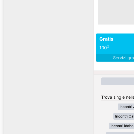
Gratis
%
100
Servizi gra
Trova single nell
Incontri
Incontri Cal
Incontri Idaho