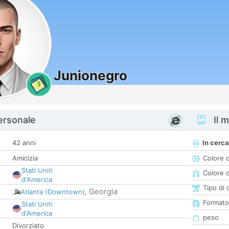
Junionegro
5
personale
Il m
42 anni
In cerca
Amicizia
Colore 
Stati Uniti
Colore c
d'America
Tipo di 
Georgia
Atlanta (Downtown)
,
Formato
Stati Uniti
d'America
peso
Divorziato