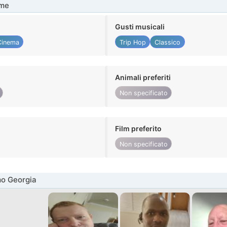
me
Gusti musicali
Cinema
Trip Hop
Classico
Animali preferiti
Non specificato
Film preferito
Non specificato
mo Georgia