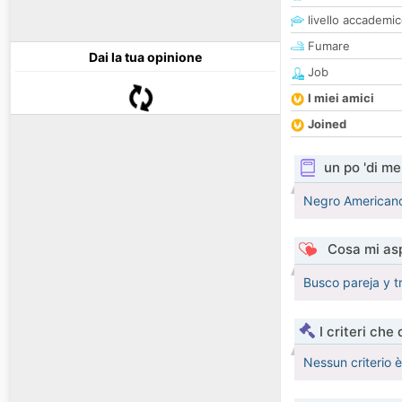
livello accademi
Fumare
Dai la tua opinione
Job
I miei amici
Joined
un po 'di me
Negro Americano 
Cosa mi asp
Busco pareja y 
I criteri che
Nessun criterio 