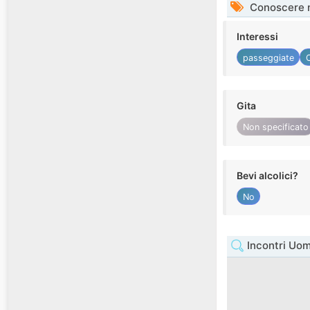
Conoscere 
Interessi
passeggiate
Gita
Non specificato
Bevi alcolici?
No
Incontri Uo