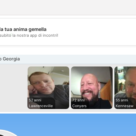
la tua anima gemella
💖
subito la nostra app di incontri!
💕
o Georgia
52 anni
72 anni
55 anni
Lawrenceville
Conyers
Kennesaw