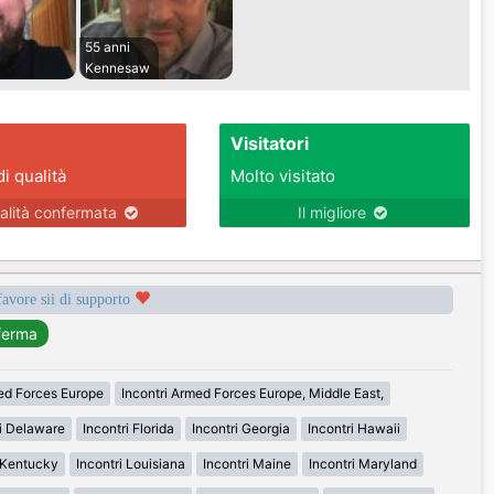
55 anni
Kennesaw
Visitatori
di qualità
Molto visitato
alità confermata
Il migliore
favore sii di supporto
med Forces Europe
Incontri Armed Forces Europe, Middle East,
ri Delaware
Incontri Florida
Incontri Georgia
Incontri Hawaii
i Kentucky
Incontri Louisiana
Incontri Maine
Incontri Maryland