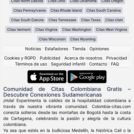
Citas North Dakota
Citas Ohio
Citas Oklahoma
Citas Oregon
Citas Pennsylvania
Citas Rhode Island
Citas South Carolina
Citas South Dakota
Citas Tennessee
Citas Texas
Citas Utah
Citas Vermont
Citas Virginia
Citas Washington
Citas West Virginia
Citas Wisconsin
Citas Wyoming
Noticias
|
Estafadores
|
Tienda
|
Opiniones
Cookies y RGPD
|
Publicidad
|
Acerca de nosotros
|
Privacidad
|
Términos de uso
|
Seguridad infantil
|
Contacto
|
FAQ
Comunidad de Citas Colombiana Gratis –
Descubre Conexiones Sudamericanas
¡Hola! Experimenta la calidez de la hospitalidad colombiana a
través de nuestra vibrante comunidad. Colombia-citas.com
conecta solteros desde las montañas de Bogotá hasta la costa
de Cartagena, celebrando la pasión y alegría de la cultura
colombiana.
Ya sea que estés en la bulliciosa Medellín, la histórica Cali o la