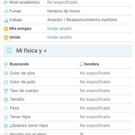
Nivel académico
No especificado
Fumar
tiempos de humo
trabajo
Aviación / Reabastecimiento marítimo
Mis amigos
Iniciar sesión
Unido
Iniciar sesión
Mi física y +
Buscando
hembra
Color de ojos
No especificado
Color de pelo
No especificado
Tipo de cuerpo
No especificado
Tamaño
No especificado
Peso
No especificado
Tener hijos
No especificado
¿Quieres tener hijos
No especificado
Movido por el amor
Sí