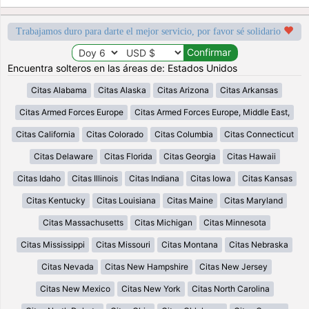
Trabajamos duro para darte el mejor servicio, por favor sé solidario
Encuentra solteros en las áreas de: Estados Unidos
Citas Alabama
Citas Alaska
Citas Arizona
Citas Arkansas
Citas Armed Forces Europe
Citas Armed Forces Europe, Middle East,
Citas California
Citas Colorado
Citas Columbia
Citas Connecticut
Citas Delaware
Citas Florida
Citas Georgia
Citas Hawaii
Citas Idaho
Citas Illinois
Citas Indiana
Citas Iowa
Citas Kansas
Citas Kentucky
Citas Louisiana
Citas Maine
Citas Maryland
Citas Massachusetts
Citas Michigan
Citas Minnesota
Citas Mississippi
Citas Missouri
Citas Montana
Citas Nebraska
Citas Nevada
Citas New Hampshire
Citas New Jersey
Citas New Mexico
Citas New York
Citas North Carolina