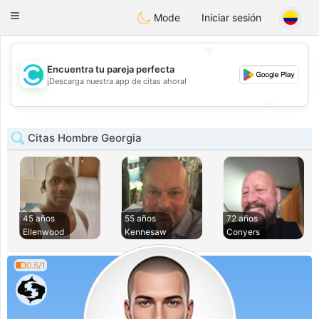
olombia
Citas
Toggle
Mode
Iniciar sesión
navigation
💖
Encuentra tu pareja perfecta
💖
¡Descarga nuestra app de citas ahora!
💕
💕
Citas Hombre Georgia
45 años
55 años
72 años
Ellenwood
Kennesaw
Conyers
0.5/1