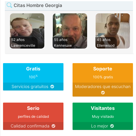
Citas Hombre Georgia
52 años
55 años
45 años
Lawrenceville
Kennesaw
Ellenwood
Gratis
Soporte
%
100
100% gratis
Servicios gratuitos
Moderadores que escuchan
Serio
Visitantes
perfiles de calidad
Muy visitado
Calidad confirmada
Lo mejor