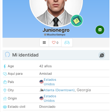
5
Junionegro
Mucho tiempo
0
Mi identidad
Age
42 años
Aquí para
Amistad
Estados
País
Unidos
Georgia
City
Atlanta (Downtown)
,
Estados
Origin
Unidos
Estado civil
Divorciado