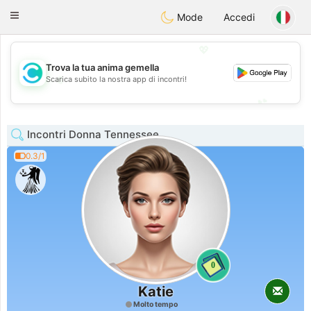
olombia
Citas
Toggle
Mode
Accedi
navigation
💖
Trova la tua anima gemella
💖
Scarica subito la nostra app di incontri!
💕
💕
Incontri Donna Tennessee
0.3/1
0
Katie
Molto tempo