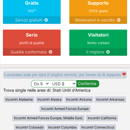
Gratis
Supporto
%
100
100% gratis
Servizi gratuiti
Moderatori in ascolto
Serio
Visitatori
profili di qualità
Molto visitato
Qualità confermata
Il migliore
Lavoriamo sodo per darti il miglior servizio, per favore sii di supporto
Trova single nelle aree di: Stati Uniti d'America
Incontri Alabama
Incontri Alaska
Incontri Arizona
Incontri Arkansas
Incontri Armed Forces Europe
Incontri Armed Forces Europe, Middle East,
Incontri California
Incontri Colorado
Incontri Columbia
Incontri Connecticut