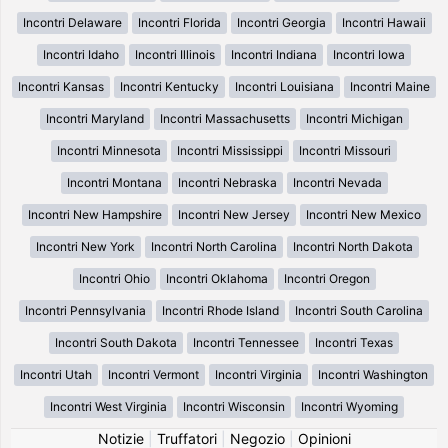
Incontri Delaware
Incontri Florida
Incontri Georgia
Incontri Hawaii
Incontri Idaho
Incontri Illinois
Incontri Indiana
Incontri Iowa
Incontri Kansas
Incontri Kentucky
Incontri Louisiana
Incontri Maine
Incontri Maryland
Incontri Massachusetts
Incontri Michigan
Incontri Minnesota
Incontri Mississippi
Incontri Missouri
Incontri Montana
Incontri Nebraska
Incontri Nevada
Incontri New Hampshire
Incontri New Jersey
Incontri New Mexico
Incontri New York
Incontri North Carolina
Incontri North Dakota
Incontri Ohio
Incontri Oklahoma
Incontri Oregon
Incontri Pennsylvania
Incontri Rhode Island
Incontri South Carolina
Incontri South Dakota
Incontri Tennessee
Incontri Texas
Incontri Utah
Incontri Vermont
Incontri Virginia
Incontri Washington
Incontri West Virginia
Incontri Wisconsin
Incontri Wyoming
Notizie
|
Truffatori
|
Negozio
|
Opinioni