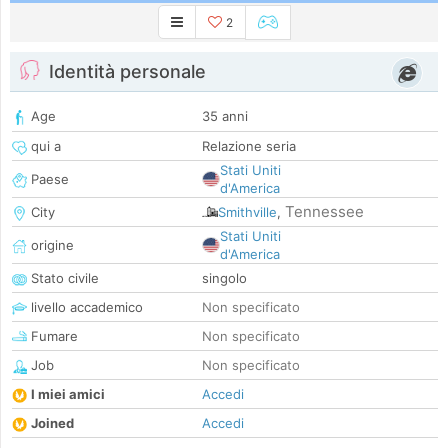
2
Identità personale
Age
35 anni
qui a
Relazione seria
Stati Uniti
Paese
d'America
Tennessee
City
Smithville
,
Stati Uniti
origine
d'America
Stato civile
singolo
livello accademico
Non specificato
Fumare
Non specificato
Job
Non specificato
I miei amici
Accedi
Joined
Accedi