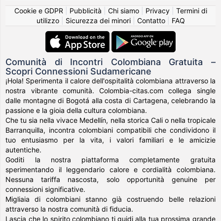
Cookie e GDPR
|
Pubblicità
|
Chi siamo
|
Privacy
|
Termini di
utilizzo
|
Sicurezza dei minori
|
Contatto
|
FAQ
Comunità di Incontri Colombiana Gratuita –
Scopri Connessioni Sudamericane
¡Hola! Sperimenta il calore dell'ospitalità colombiana attraverso la
nostra vibrante comunità. Colombia-citas.com collega single
dalle montagne di Bogotá alla costa di Cartagena, celebrando la
passione e la gioia della cultura colombiana.
Che tu sia nella vivace Medellín, nella storica Cali o nella tropicale
Barranquilla, incontra colombiani compatibili che condividono il
tuo entusiasmo per la vita, i valori familiari e le amicizie
autentiche.
Goditi la nostra piattaforma completamente gratuita
sperimentando il leggendario calore e cordialità colombiana.
Nessuna tariffa nascosta, solo opportunità genuine per
connessioni significative.
Migliaia di colombiani stanno già costruendo belle relazioni
attraverso la nostra comunità di fiducia.
Lascia che lo spirito colombiano ti guidi alla tua prossima grande