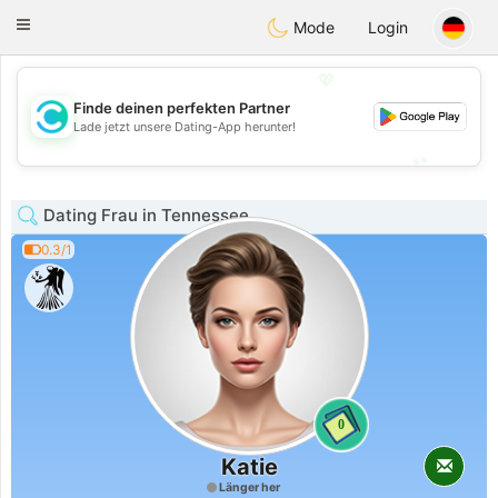
olombia
Citas
Toggle
Mode
Login
navigation
💖
Finde deinen perfekten Partner
💖
Lade jetzt unsere Dating-App herunter!
💕
💕
Dating Frau in Tennessee
0.3/1
0
Katie
Länger her