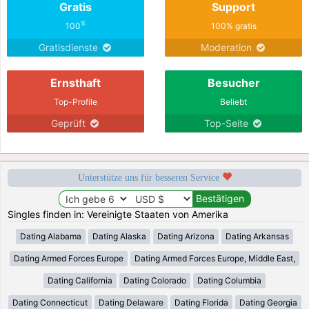
Gratis
Support
%
100
100% gratis
Gratisdienste
Moderation
Ernsthaft
Besucher
Top-Profile
Beliebt
Geprüft
Top-Seite
Unterstütze uns für besseren Service
Singles finden in: Vereinigte Staaten von Amerika
Dating Alabama
Dating Alaska
Dating Arizona
Dating Arkansas
Dating Armed Forces Europe
Dating Armed Forces Europe, Middle East,
Dating California
Dating Colorado
Dating Columbia
Dating Connecticut
Dating Delaware
Dating Florida
Dating Georgia