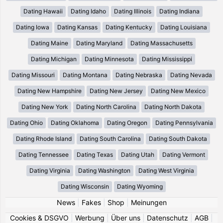
Dating Hawaii
Dating Idaho
Dating Illinois
Dating Indiana
Dating Iowa
Dating Kansas
Dating Kentucky
Dating Louisiana
Dating Maine
Dating Maryland
Dating Massachusetts
Dating Michigan
Dating Minnesota
Dating Mississippi
Dating Missouri
Dating Montana
Dating Nebraska
Dating Nevada
Dating New Hampshire
Dating New Jersey
Dating New Mexico
Dating New York
Dating North Carolina
Dating North Dakota
Dating Ohio
Dating Oklahoma
Dating Oregon
Dating Pennsylvania
Dating Rhode Island
Dating South Carolina
Dating South Dakota
Dating Tennessee
Dating Texas
Dating Utah
Dating Vermont
Dating Virginia
Dating Washington
Dating West Virginia
Dating Wisconsin
Dating Wyoming
News
|
Fakes
|
Shop
|
Meinungen
Cookies & DSGVO
|
Werbung
|
Über uns
|
Datenschutz
|
AGB
|