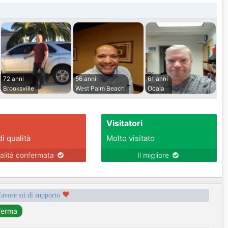
72 anni
56 anni
61 anni
Brooksville
West Palm Beach
Ocala
Visitatori
di qualità
Molto visitato
alità confermata
Il migliore
favore sii di supporto