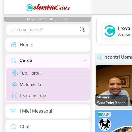
olombia
Citas
Bogota 2026-08-08 07:06
Trova 
Scarica 
Home
Incontri Uomo
Cerca
Tutti i profili
Matchmaker
Usa la mappa
56 anni
West Palm Beach
I Miei Messaggi
0.8/1
Chat