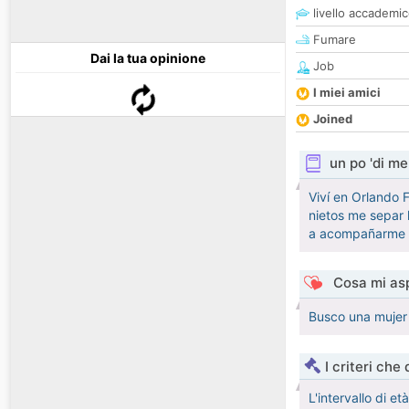
livello accademi
Fumare
Dai la tua opinione
Job
I miei amici
Joined
un po 'di me
Viví en Orlando 
nietos me separ 
a acompañarme e
Cosa mi asp
Busco una mujer 
I criteri che
L'intervallo di e