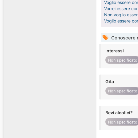
Voglio essere con
Vorrei essere co
Non voglio essere
Voglio essere co
Conoscere 
Interessi
Non specificato
Gita
Non specificato
Bevi alcolici?
Non specificato