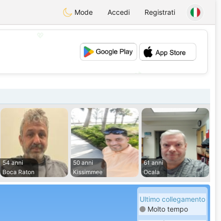
Mode
Accedi
Registrati
💖
💕
54 anni
50 anni
61 anni
Boca Raton
Kissimmee
Ocala
Ultimo collegamento
Molto tempo