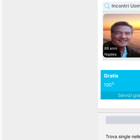
Incontri Uom
69 anni
Naples
Gratis
%
100
Servizi gra
Trova single nell