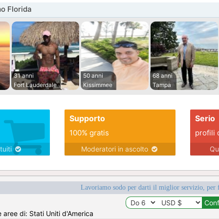
o Florida
31 anni
50 anni
68 anni
Fort Lauderdale
Kissimmee
Tampa
Supporto
Serio
100% gratis
profili 
tuiti
Moderatori in ascolto
Qu
Lavoriamo sodo per darti il miglior servizio, per 
e aree di: Stati Uniti d'America