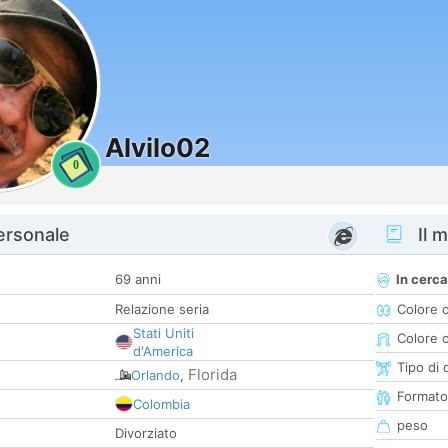
Alvilo02
0
personale
Il m
69 anni
In cerca
Relazione seria
Colore 
Stati Uniti
Colore c
d'America
Tipo di 
Florida
Orlando
,
Formato
Colombia
peso
Divorziato