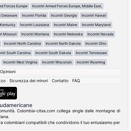
med Forces Europe
Incontri Armed Forces Europe, Middle East,
ri Delaware
Incontri Florida
Incontri Georgia
Incontri Hawaii
i Kentucky
Incontri Louisiana
Incontri Maine
Incontri Maryland
ri Missouri
Incontri Montana
Incontri Nebraska
Incontri Nevada
Incontri North Carolina
Incontri North Dakota
Incontri Ohio
ntri South Carolina
Incontri South Dakota
Incontri Tennessee
Incontri West Virginia
Incontri Wisconsin
Incontri Wyoming
Opinioni
izzo
|
Sicurezza dei minori
|
Contatto
|
FAQ
 Sudamericane
 comunità. Colombia-citas.com collega single dalle montagne di
iana.
ontra colombiani compatibili che condividono il tuo entusiasmo per