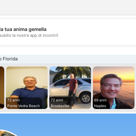
la tua anima gemella
💖
subito la nostra app di incontri!
💕
 Florida
72 anni
72 anni
69 anni
Ponte Vedra Beach
Brooksville
Naples