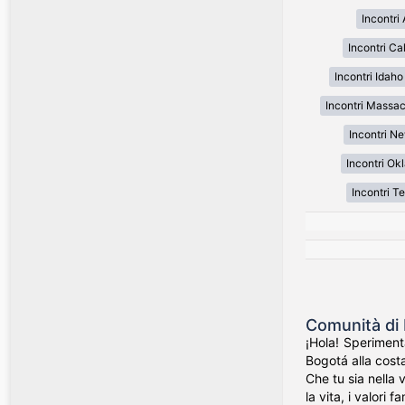
Incontri
Incontri Cal
Incontri Idaho
Incontri Massa
Incontri N
Incontri O
Incontri T
Comunità di 
¡Hola! Speriment
Bogotá alla costa
Che tu sia nella 
la vita, i valori f