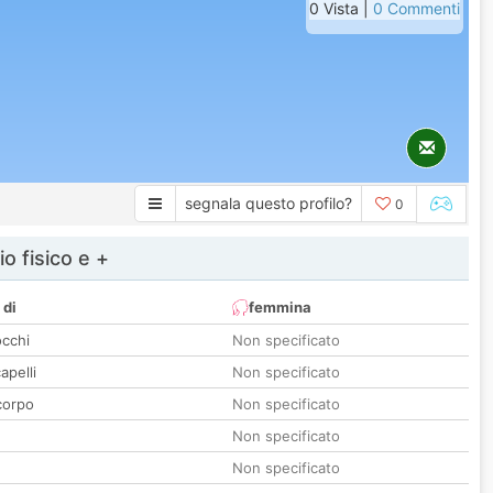
0 Vista |
0 Commenti
segnala questo profilo?
0
io fisico e +
 di
femmina
occhi
Non specificato
apelli
Non specificato
corpo
Non specificato
Non specificato
Non specificato