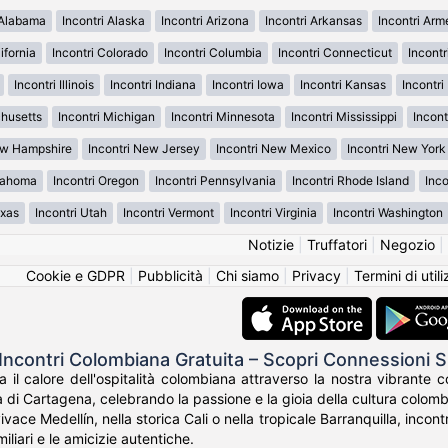
 Alabama
Incontri Alaska
Incontri Arizona
Incontri Arkansas
Incontri Ar
ifornia
Incontri Colorado
Incontri Columbia
Incontri Connecticut
Incont
Incontri Illinois
Incontri Indiana
Incontri Iowa
Incontri Kansas
Incontr
chusetts
Incontri Michigan
Incontri Minnesota
Incontri Mississippi
Incont
ew Hampshire
Incontri New Jersey
Incontri New Mexico
Incontri New York
klahoma
Incontri Oregon
Incontri Pennsylvania
Incontri Rhode Island
Inco
exas
Incontri Utah
Incontri Vermont
Incontri Virginia
Incontri Washington
Notizie
|
Truffatori
|
Negozio
|
Cookie e GDPR
|
Pubblicità
|
Chi siamo
|
Privacy
|
Termini di util
Incontri Colombiana Gratuita – Scopri Connessioni
a il calore dell'ospitalità colombiana attraverso la nostra vibrante
 di Cartagena, celebrando la passione e la gioia della cultura colomb
vivace Medellín, nella storica Cali o nella tropicale Barranquilla, inc
amiliari e le amicizie autentiche.