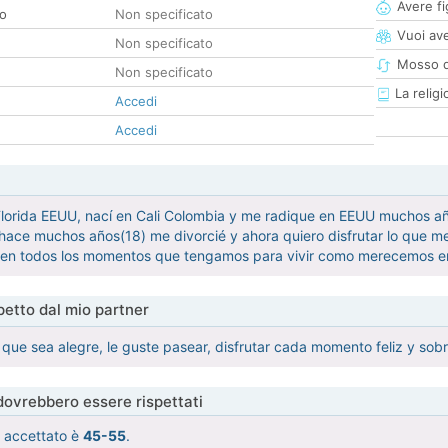
Avere fig
co
Non specificato
Vuoi ave
Non specificato
Mosso d
Non specificato
La religi
Accedi
Accedi
Florida EEUU, nací en Cali Colombia y me radique en EEUU muchos año
hace muchos años(18) me divorcié y ahora quiero disfrutar lo que 
n todos los momentos que tengamos para vivir como merecemos e
etto dal mio partner
que sea alegre, le guste pasear, disfrutar cada momento feliz y sob
 dovrebbero essere rispettati
tà accettato è
45-55
.