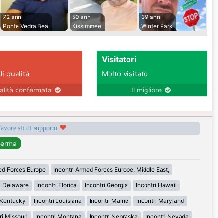
72 anni
50 anni
39 anni
Ponte Vedra Bea
Kissimmee
Winter Park
Visitatori
di qualità
Molto visitato
alità confermata
Il migliore
favore sii di supporto
med Forces Europe
Incontri Armed Forces Europe, Middle East,
ri Delaware
Incontri Florida
Incontri Georgia
Incontri Hawaii
i Kentucky
Incontri Louisiana
Incontri Maine
Incontri Maryland
ri Missouri
Incontri Montana
Incontri Nebraska
Incontri Nevada