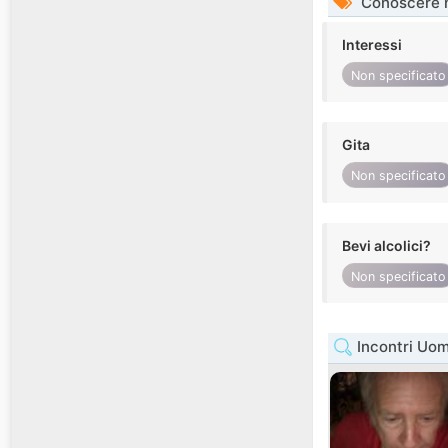
Conoscere 
Interessi
Non specificato
Gita
Non specificato
Bevi alcolici?
Non specificato
Incontri Uom