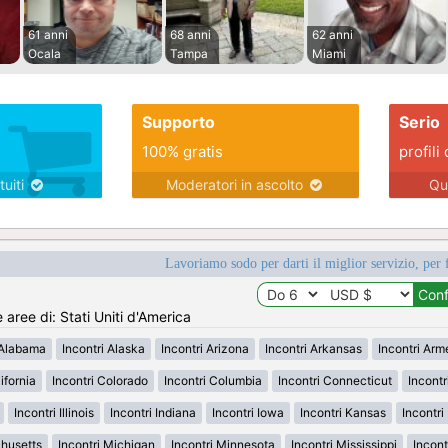
61 anni
68 anni
62 anni
Ocala
Tampa
Miami
Supporto
Serio
100% gratis
profili 
tuiti
Moderatori in ascolto
Qu
Lavoriamo sodo per darti il miglior servizio, per 
e aree di: Stati Uniti d'America
 Alabama
Incontri Alaska
Incontri Arizona
Incontri Arkansas
Incontri Ar
ifornia
Incontri Colorado
Incontri Columbia
Incontri Connecticut
Incont
Incontri Illinois
Incontri Indiana
Incontri Iowa
Incontri Kansas
Incontr
chusetts
Incontri Michigan
Incontri Minnesota
Incontri Mississippi
Incont