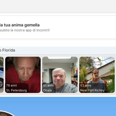
la tua anima gemella
💖
subito la nostra app di incontri!
💕
 Florida
76 anni
61 anni
63 anni
St. Petersburg
Ocala
New Port Richey