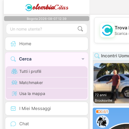
olombia
Citas
Bogota 2026-08-07 12:39
Trova 
Scarica 
Home
Incontri Uomo
Cerca
Tutti i profili
Matchmaker
Usa la mappa
72 anni
Brooksville
I Miei Messaggi
0.6/1
Chat