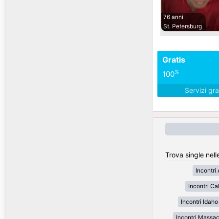
76 anni
St. Petersburg
Gratis
%
100
Servizi gra
Trova single nell
Incontri
Incontri Cal
Incontri Idaho
Incontri Massa