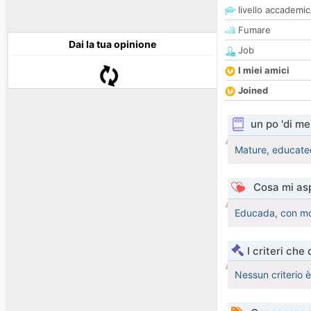
livello accademi
Fumare
Dai la tua opinione
Job
I miei amici
Joined
un po 'di me
Mature, educated
Cosa mi asp
Educada, con mor
I criteri che
Nessun criterio 