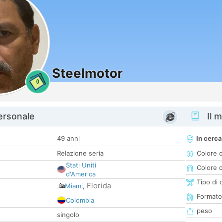
Steelmotor
0
personale
Il m
49 anni
In cerca
Relazione seria
Colore 
Stati Uniti
Colore c
d'America
Tipo di 
Florida
Miami
,
Formato
Colombia
peso
singolo