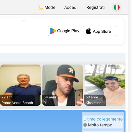
Mode
Accedi
Registrati
💖
💕
72 anni
54 anni
50 anni
Ponte Vedra Beach
0
Kissimmee
Ultimo collegamento
Molto tempo