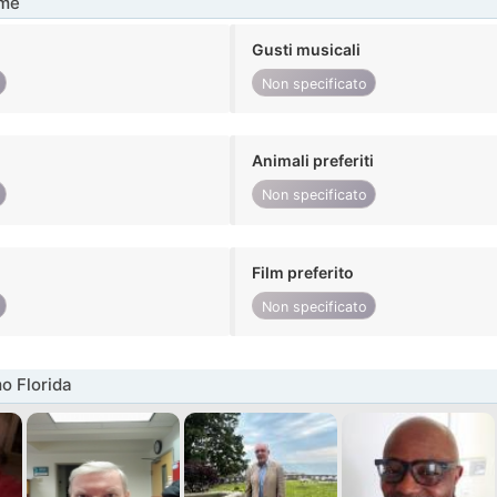
me
Gusti musicali
Non specificato
Animali preferiti
Non specificato
Film preferito
Non specificato
o Florida