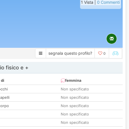
1 Vista |
0 Commenti
segnala questo profilo?
0
io fisico e +
 di
femmina
occhi
Non specificato
apelli
Non specificato
corpo
Non specificato
Non specificato
Non specificato