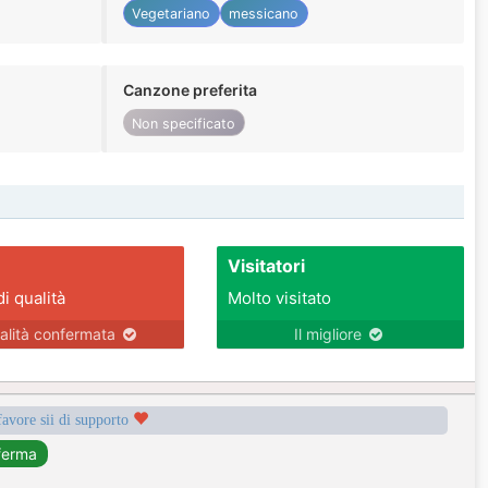
Vegetariano
messicano
Canzone preferita
Non specificato
Visitatori
di qualità
Molto visitato
alità confermata
Il migliore
favore sii di supporto