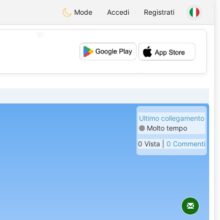
Mode
Accedi
Registrati
💖
💕
Ultimo collegamento
Molto tempo
0 Vista |
0 Commenti