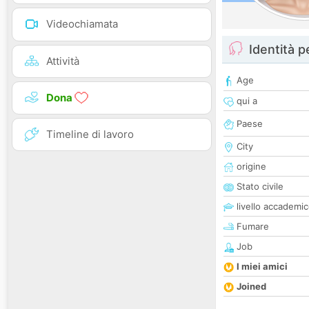
Videochiamata
Identità 
Attività
Age
Dona
qui a
Paese
Timeline di lavoro
City
origine
Stato civile
livello accademi
Fumare
Job
I miei amici
Joined