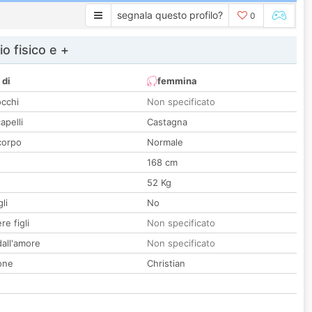
segnala questo profilo?
0
io fisico e +
 di
femmina
occhi
Non specificato
apelli
Castagna
corpo
Normale
168 cm
52 Kg
li
No
re figli
Non specificato
all'amore
Non specificato
one
Christian