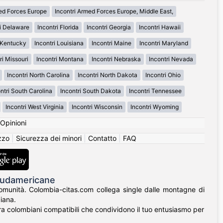
med Forces Europe
Incontri Armed Forces Europe, Middle East,
ri Delaware
Incontri Florida
Incontri Georgia
Incontri Hawaii
i Kentucky
Incontri Louisiana
Incontri Maine
Incontri Maryland
ri Missouri
Incontri Montana
Incontri Nebraska
Incontri Nevada
Incontri North Carolina
Incontri North Dakota
Incontri Ohio
ntri South Carolina
Incontri South Dakota
Incontri Tennessee
Incontri West Virginia
Incontri Wisconsin
Incontri Wyoming
Opinioni
izzo
|
Sicurezza dei minori
|
Contatto
|
FAQ
 Sudamericane
 comunità. Colombia-citas.com collega single dalle montagne di
iana.
ontra colombiani compatibili che condividono il tuo entusiasmo per