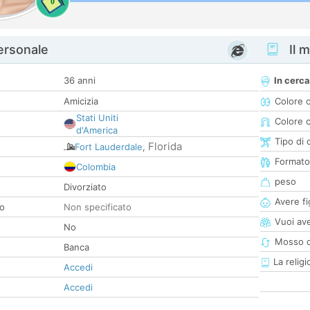
0
personale
Il m
36 anni
In cerca
Amicizia
Colore 
Stati Uniti
Colore c
d'America
Tipo di 
Florida
Fort Lauderdale
,
Formato
Colombia
peso
Divorziato
Avere fig
co
Non specificato
Vuoi ave
No
Mosso d
Banca
La religi
Accedi
Accedi