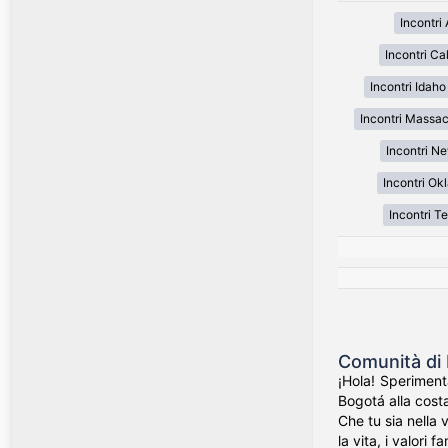
Incontri
Incontri Cal
Incontri Idaho
Incontri Massa
Incontri N
Incontri O
Incontri T
Comunità di 
¡Hola! Speriment
Bogotá alla costa
Che tu sia nella 
la vita, i valori f