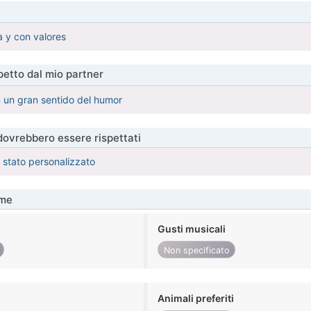
a y con valores
etto dal mio partner
 un gran sentido del humor
 dovrebbero essere rispettati
è stato personalizzato
me
Gusti musicali
Non specificato
Animali preferiti