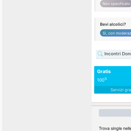
Non specificato
Bevi alcolici?
Sì, con moderaz
Incontri Don
Gratis
%
100
Servizi gra
Trova single nell