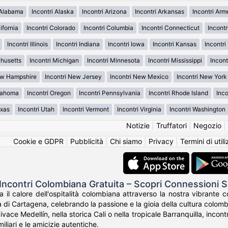
 Alabama
Incontri Alaska
Incontri Arizona
Incontri Arkansas
Incontri Ar
ifornia
Incontri Colorado
Incontri Columbia
Incontri Connecticut
Incont
Incontri Illinois
Incontri Indiana
Incontri Iowa
Incontri Kansas
Incontr
chusetts
Incontri Michigan
Incontri Minnesota
Incontri Mississippi
Incont
ew Hampshire
Incontri New Jersey
Incontri New Mexico
Incontri New York
klahoma
Incontri Oregon
Incontri Pennsylvania
Incontri Rhode Island
Inco
exas
Incontri Utah
Incontri Vermont
Incontri Virginia
Incontri Washington
Notizie
|
Truffatori
|
Negozio
|
Cookie e GDPR
|
Pubblicità
|
Chi siamo
|
Privacy
|
Termini di util
Incontri Colombiana Gratuita – Scopri Connessioni
a il calore dell'ospitalità colombiana attraverso la nostra vibrante
 di Cartagena, celebrando la passione e la gioia della cultura colomb
vivace Medellín, nella storica Cali o nella tropicale Barranquilla, inc
amiliari e le amicizie autentiche.