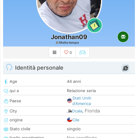
1
Jonathan09
Molto tempo
0
Identità personale
Age
44 anni
qui a
Relazione seria
Stati Uniti
Paese
d'America
Florida
City
Ocala
,
origine
Cile
Stato civile
singolo
livello accademico
Non specificato