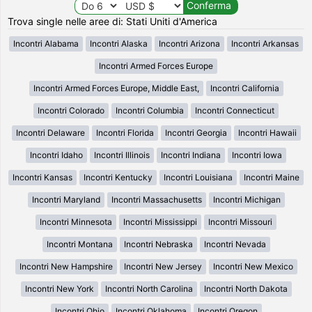
Trova single nelle aree di: Stati Uniti d'America
Incontri Alabama
Incontri Alaska
Incontri Arizona
Incontri Arkansas
Incontri Armed Forces Europe
Incontri Armed Forces Europe, Middle East,
Incontri California
Incontri Colorado
Incontri Columbia
Incontri Connecticut
Incontri Delaware
Incontri Florida
Incontri Georgia
Incontri Hawaii
Incontri Idaho
Incontri Illinois
Incontri Indiana
Incontri Iowa
Incontri Kansas
Incontri Kentucky
Incontri Louisiana
Incontri Maine
Incontri Maryland
Incontri Massachusetts
Incontri Michigan
Incontri Minnesota
Incontri Mississippi
Incontri Missouri
Incontri Montana
Incontri Nebraska
Incontri Nevada
Incontri New Hampshire
Incontri New Jersey
Incontri New Mexico
Incontri New York
Incontri North Carolina
Incontri North Dakota
Incontri Ohio
Incontri Oklahoma
Incontri Oregon