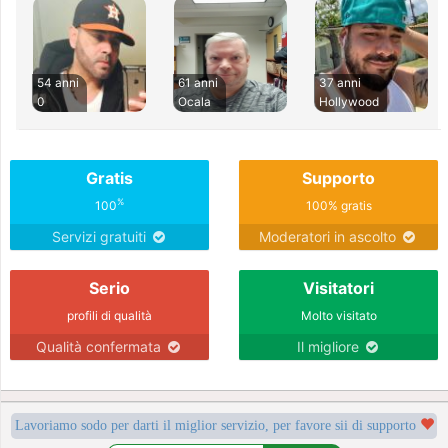
54 anni
61 anni
37 anni
0
Ocala
Hollywood
Gratis
Supporto
%
100
100% gratis
Servizi gratuiti
Moderatori in ascolto
Serio
Visitatori
profili di qualità
Molto visitato
Qualità confermata
Il migliore
Lavoriamo sodo per darti il miglior servizio, per favore sii di supporto