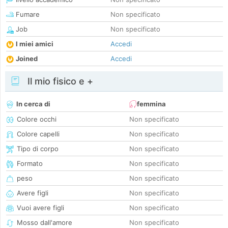
Fumare
Non specificato
Job
Non specificato
I miei amici
Accedi
Joined
Accedi
Il mio fisico e +
In cerca di
femmina
Colore occhi
Non specificato
Colore capelli
Non specificato
Tipo di corpo
Non specificato
Formato
Non specificato
peso
Non specificato
Avere figli
Non specificato
Vuoi avere figli
Non specificato
Mosso dall'amore
Non specificato