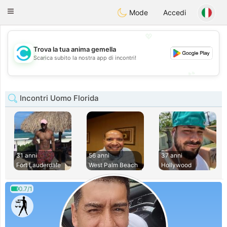
olombia
Citas
Toggle
Mode
Accedi
navigation
💖
Trova la tua anima gemella
💖
Scarica subito la nostra app di incontri!
💕
💕
Incontri Uomo Florida
31 anni
56 anni
37 anni
Fort Lauderdale
West Palm Beach
Hollywood
0.7/1