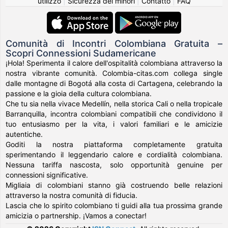
utilizzo
|
Sicurezza dei minori
|
Contatto
|
FAQ
Comunità di Incontri Colombiana Gratuita –
Scopri Connessioni Sudamericane
¡Hola! Sperimenta il calore dell'ospitalità colombiana attraverso la
nostra vibrante comunità. Colombia-citas.com collega single
dalle montagne di Bogotá alla costa di Cartagena, celebrando la
passione e la gioia della cultura colombiana.
Che tu sia nella vivace Medellín, nella storica Cali o nella tropicale
Barranquilla, incontra colombiani compatibili che condividono il
tuo entusiasmo per la vita, i valori familiari e le amicizie
autentiche.
Goditi la nostra piattaforma completamente gratuita
sperimentando il leggendario calore e cordialità colombiana.
Nessuna tariffa nascosta, solo opportunità genuine per
connessioni significative.
Migliaia di colombiani stanno già costruendo belle relazioni
attraverso la nostra comunità di fiducia.
Lascia che lo spirito colombiano ti guidi alla tua prossima grande
amicizia o partnership. ¡Vamos a conectar!