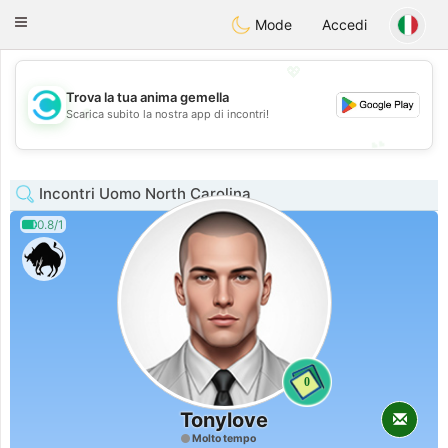
olombia
Citas
Toggle
Mode
Accedi
navigation
💖
Trova la tua anima gemella
💖
Scarica subito la nostra app di incontri!
💕
💕
Incontri Uomo North Carolina
0.8/1
0
Tonylove
Molto tempo