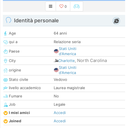
0
Identità personale
Age
64 anni
qui a
Relazione seria
Stati Uniti
Paese
d'America
North Carolina
City
Charlotte
,
Stati Uniti
origine
d'America
Stato civile
Vedovo
livello accademico
Laurea magistrale
Fumare
No
Job
Legale
I miei amici
Accedi
Joined
Accedi