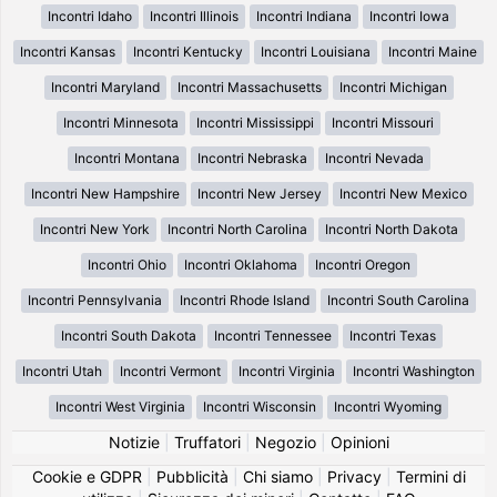
Incontri Idaho
Incontri Illinois
Incontri Indiana
Incontri Iowa
Incontri Kansas
Incontri Kentucky
Incontri Louisiana
Incontri Maine
Incontri Maryland
Incontri Massachusetts
Incontri Michigan
Incontri Minnesota
Incontri Mississippi
Incontri Missouri
Incontri Montana
Incontri Nebraska
Incontri Nevada
Incontri New Hampshire
Incontri New Jersey
Incontri New Mexico
Incontri New York
Incontri North Carolina
Incontri North Dakota
Incontri Ohio
Incontri Oklahoma
Incontri Oregon
Incontri Pennsylvania
Incontri Rhode Island
Incontri South Carolina
Incontri South Dakota
Incontri Tennessee
Incontri Texas
Incontri Utah
Incontri Vermont
Incontri Virginia
Incontri Washington
Incontri West Virginia
Incontri Wisconsin
Incontri Wyoming
Notizie
|
Truffatori
|
Negozio
|
Opinioni
Cookie e GDPR
|
Pubblicità
|
Chi siamo
|
Privacy
|
Termini di