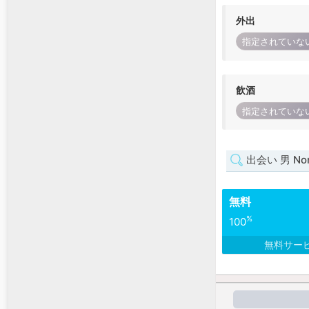
外出
指定されていな
飲酒
指定されていな
出会い 男 Nort
無料
%
100
無料サー