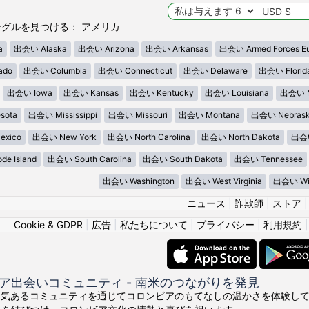
グルを見つける： アメリカ
a
出会い Alaska
出会い Arizona
出会い Arkansas
出会い Armed Forces E
ado
出会い Columbia
出会い Connecticut
出会い Delaware
出会い Florid
出会い Iowa
出会い Kansas
出会い Kentucky
出会い Louisiana
出会い M
sota
出会い Mississippi
出会い Missouri
出会い Montana
出会い Nebras
xico
出会い New York
出会い North Carolina
出会い North Dakota
出会い
e Island
出会い South Carolina
出会い South Dakota
出会い Tennessee
出会い Washington
出会い West Virginia
出会い Wis
ニュース
|
詐欺師
|
ストア
Cookie & GDPR
|
広告
|
私たちについて
|
プライバシー
|
利用規約
ア出会いコミュニティ - 南米のつながりを発見
ちの活気あるコミュニティを通じてコロンビアのもてなしの温かさを体験してくださ