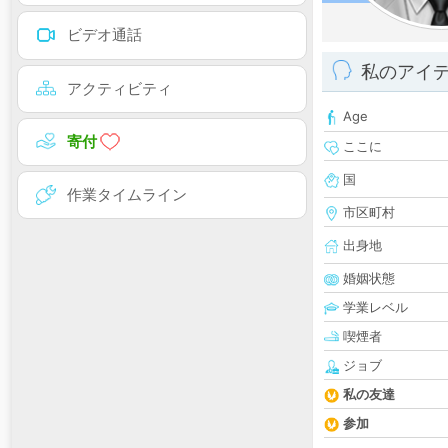
ビデオ通話
私のアイ
アクティビティ
Age
寄付
ここに
国
作業タイムライン
市区町村
出身地
婚姻状態
学業レベル
喫煙者
ジョブ
私の友達
参加