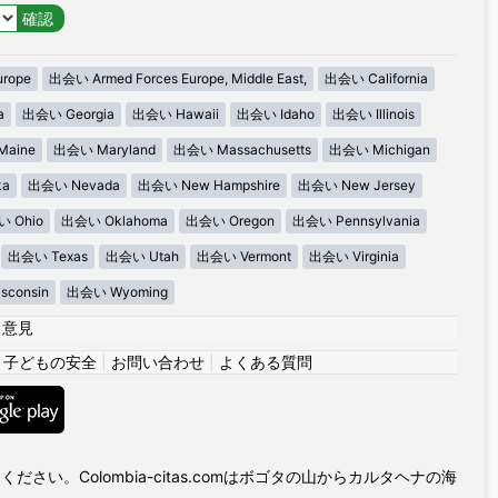
urope
出会い Armed Forces Europe, Middle East,
出会い California
a
出会い Georgia
出会い Hawaii
出会い Idaho
出会い Illinois
aine
出会い Maryland
出会い Massachusetts
出会い Michigan
ka
出会い Nevada
出会い New Hampshire
出会い New Jersey
 Ohio
出会い Oklahoma
出会い Oregon
出会い Pennsylvania
出会い Texas
出会い Utah
出会い Vermont
出会い Virginia
consin
出会い Wyoming
|
意見
|
子どもの安全
|
お問い合わせ
|
よくある質問
い。Colombia-citas.comはボゴタの山からカルタヘナの海