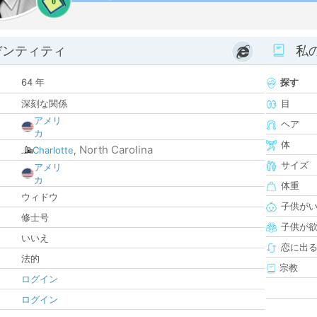
0
デンティティ
私
64 年
探す
深刻な関係
目
アメリ
ヘア
カ
体
North Carolina
Charlotte
,
サイズ
アメリ
カ
体重
ウィドウ
子供が
修士号
子供が
いいえ
恋に出
法的
宗教
ログイン
ログイン