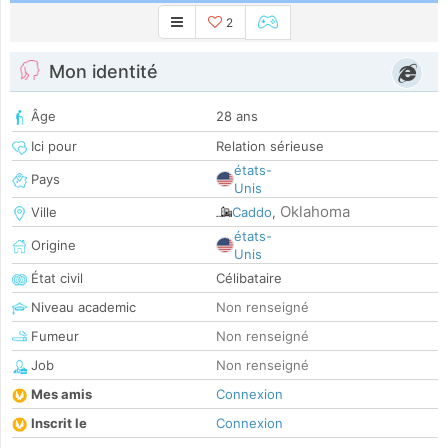
2
Mon identité
Âge
28 ans
Ici pour
Relation sérieuse
états-
Pays
Unis
Oklahoma
Ville
Caddo
,
états-
Origine
Unis
État civil
Célibataire
Niveau academic
Non renseigné
Fumeur
Non renseigné
Job
Non renseigné
Mes amis
Connexion
Inscrit le
Connexion