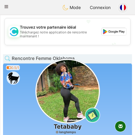
olombia
Citas
Toggle
Mode
Connexion
navigation
💖
Trouvez votre partenaire idéal
Téléchargez notre application de rencontre
💖
maintenant !
💕
💕
Rencontre Femme Oklahoma
0.5/1
2
Tetababy
longtemps