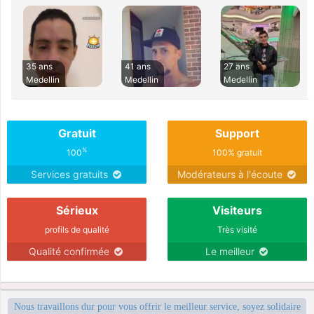
35 ans
41 ans
27 ans
Medellin
Medellin
Medellin
Gratuit
Support
%
100
100% gratuit
Services gratuits
Modérateurs à l'écoute
Sérieux
Visiteurs
profils de qualité
Très visité
Qualité confirmée
Le meilleur
Nous travaillons dur pour vous offrir le meilleur service, soyez solidaire