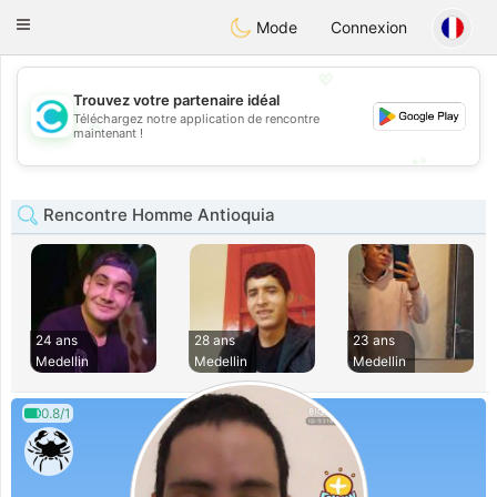
olombia
Citas
Toggle
Mode
Connexion
navigation
💖
Trouvez votre partenaire idéal
Téléchargez notre application de rencontre
💖
maintenant !
💕
💕
Rencontre Homme Antioquia
24 ans
28 ans
23 ans
Medellin
Medellin
Medellin
0.8/1