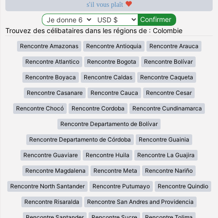
s'il vous plaît
Trouvez des célibataires dans les régions de : Colombie
Rencontre Amazonas
Rencontre Antioquia
Rencontre Arauca
Rencontre Atlantico
Rencontre Bogota
Rencontre Bolívar
Rencontre Boyaca
Rencontre Caldas
Rencontre Caqueta
Rencontre Casanare
Rencontre Cauca
Rencontre Cesar
Rencontre Chocó
Rencontre Cordoba
Rencontre Cundinamarca
Rencontre Departamento de Bolívar
Rencontre Departamento de Córdoba
Rencontre Guainia
Rencontre Guaviare
Rencontre Huila
Rencontre La Guajira
Rencontre Magdalena
Rencontre Meta
Rencontre Nariño
Rencontre North Santander
Rencontre Putumayo
Rencontre Quindio
Rencontre Risaralda
Rencontre San Andres and Providencia
Rencontre Santander
Rencontre Sucre
Rencontre Tolima