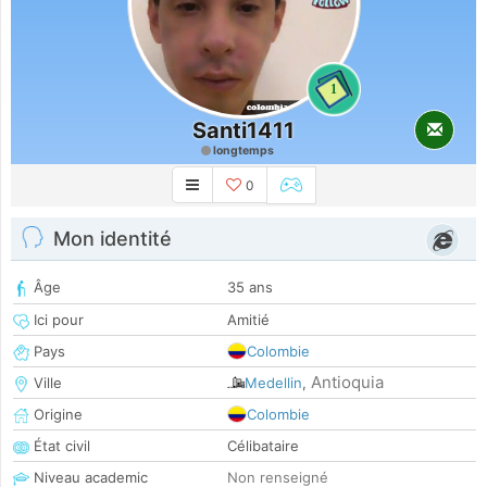
1
Santi1411
longtemps
0
Mon identité
Âge
35 ans
Ici pour
Amitié
Pays
Colombie
Antioquia
Ville
Medellin
,
Origine
Colombie
État civil
Célibataire
Niveau academic
Non renseigné