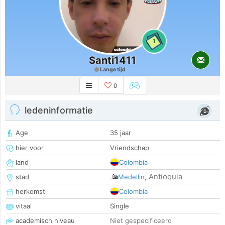
1
Santi1411
Lange tijd
0
ledeninformatie
Age
35 jaar
hier voor
Vriendschap
land
Colombia
Antioquia
stad
Medellin
,
herkomst
Colombia
vitaal
Single
academisch niveau
Niet gespecificeerd