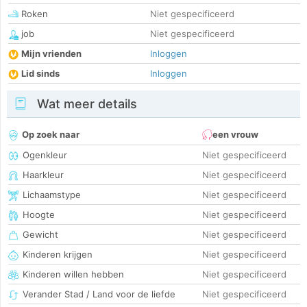
Roken
Niet gespecificeerd
job
Niet gespecificeerd
Mijn vrienden
Inloggen
Lid sinds
Inloggen
Wat meer details
Op zoek naar
een vrouw
Ogenkleur
Niet gespecificeerd
Haarkleur
Niet gespecificeerd
Lichaamstype
Niet gespecificeerd
Hoogte
Niet gespecificeerd
Gewicht
Niet gespecificeerd
Kinderen krijgen
Niet gespecificeerd
Kinderen willen hebben
Niet gespecificeerd
Verander Stad / Land voor de liefde
Niet gespecificeerd