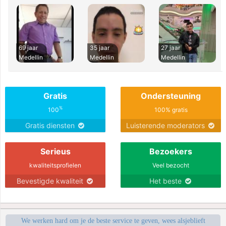
69 jaar
35 jaar
27 jaar
Medellin
Medellin
Medellin
Gratis
Ondersteuning
%
100
100% gratis
Gratis diensten
Luisterende moderators
Serieus
Bezoekers
kwaliteitsprofielen
Veel bezocht
Bevestigde kwaliteit
Het beste
We werken hard om je de beste service te geven, wees alsjeblieft