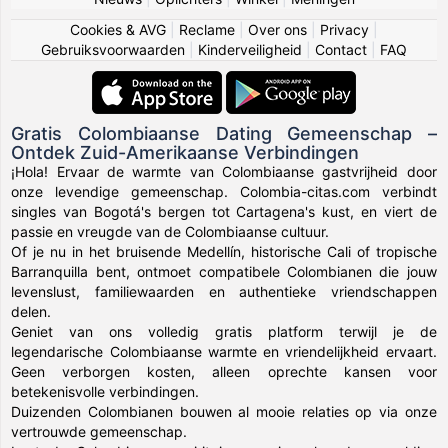
Cookies & AVG
|
Reclame
|
Over ons
|
Privacy
|
Gebruiksvoorwaarden
|
Kinderveiligheid
|
Contact
|
FAQ
Gratis Colombiaanse Dating Gemeenschap –
Ontdek Zuid-Amerikaanse Verbindingen
¡Hola! Ervaar de warmte van Colombiaanse gastvrijheid door
onze levendige gemeenschap. Colombia-citas.com verbindt
singles van Bogotá's bergen tot Cartagena's kust, en viert de
passie en vreugde van de Colombiaanse cultuur.
Of je nu in het bruisende Medellín, historische Cali of tropische
Barranquilla bent, ontmoet compatibele Colombianen die jouw
levenslust, familiewaarden en authentieke vriendschappen
delen.
Geniet van ons volledig gratis platform terwijl je de
legendarische Colombiaanse warmte en vriendelijkheid ervaart.
Geen verborgen kosten, alleen oprechte kansen voor
betekenisvolle verbindingen.
Duizenden Colombianen bouwen al mooie relaties op via onze
vertrouwde gemeenschap.