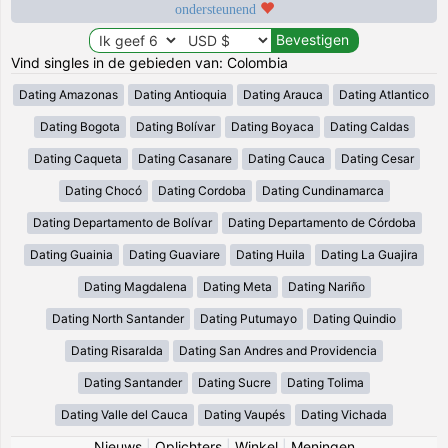
ondersteunend
Vind singles in de gebieden van: Colombia
Dating Amazonas
Dating Antioquia
Dating Arauca
Dating Atlantico
Dating Bogota
Dating Bolívar
Dating Boyaca
Dating Caldas
Dating Caqueta
Dating Casanare
Dating Cauca
Dating Cesar
Dating Chocó
Dating Cordoba
Dating Cundinamarca
Dating Departamento de Bolívar
Dating Departamento de Córdoba
Dating Guainia
Dating Guaviare
Dating Huila
Dating La Guajira
Dating Magdalena
Dating Meta
Dating Nariño
Dating North Santander
Dating Putumayo
Dating Quindio
Dating Risaralda
Dating San Andres and Providencia
Dating Santander
Dating Sucre
Dating Tolima
Dating Valle del Cauca
Dating Vaupés
Dating Vichada
Nieuws
|
Oplichters
|
Winkel
|
Meningen