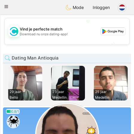
olombia
Citas
Toggle
Mode
Inloggen
navigation
💖
Vind je perfecte match
💖
Download nu onze dating-app!
💕
💕
Dating Man Antioquia
29 jaar
23 jaar
25 jaar
Bello
Medellin
Medellin
0.8/1