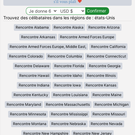
s'il vous plaît
Trouvez des célibataires dans les régions de : états-Unis
Rencontre Alabama
Rencontre Alaska
Rencontre Arizona
Rencontre Arkansas
Rencontre Armed Forces Europe
Rencontre Armed Forces Europe, Middle East,
Rencontre California
Rencontre Colorado
Rencontre Columbia
Rencontre Connecticut
Rencontre Delaware
Rencontre Florida
Rencontre Georgia
Rencontre Hawaii
Rencontre Idaho
Rencontre Illinois
Rencontre Indiana
Rencontre Iowa
Rencontre Kansas
Rencontre Kentucky
Rencontre Louisiana
Rencontre Maine
Rencontre Maryland
Rencontre Massachusetts
Rencontre Michigan
Rencontre Minnesota
Rencontre Mississippi
Rencontre Missouri
Rencontre Montana
Rencontre Nebraska
Rencontre Nevada
Rencontre New Hampshire
Rencontre New Jersey