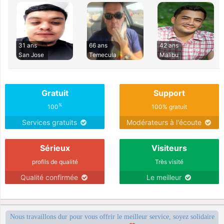
31 ans
66 ans
42 ans
San Jose
Temecula
Malibu
Gratuit
Support
%
100
100% gratuit
Services gratuits
Modérateurs à l'écoute
Sérieux
Visiteurs
profils de qualité
Très visité
Qualité confirmée
Le meilleur
Nous travaillons dur pour vous offrir le meilleur service, soyez solidaire