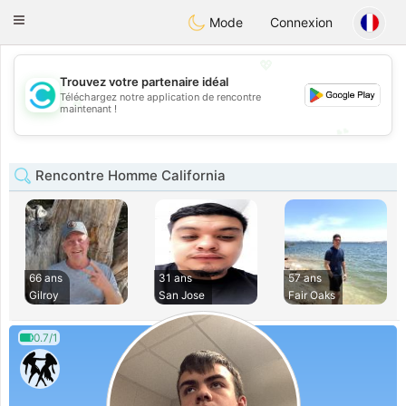
olombia
Citas
Toggle
Mode
Connexion
navigation
💖
Trouvez votre partenaire idéal
Téléchargez notre application de rencontre
💖
maintenant !
💕
💕
Rencontre Homme California
66 ans
31 ans
57 ans
Gilroy
San Jose
Fair Oaks
0.7/1