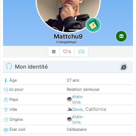
1
Mattchu9
longtemps
0
Mon identité
Âge
27 ans
Ici pour
Relation sérieuse
états-
Pays
Unis
California
Ville
Clovis
,
états-
Origine
Unis
État civil
Célibataire