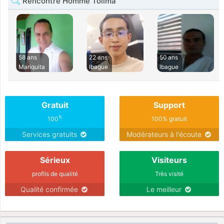
Rencontre Homme Tolima
58 ans
22 ans
50 ans
Mariquita
Ibague
Ibague
Gratuit
Support
%
100
100% gratuit
Services gratuits
Modérateurs à l'écoute
Sérieux
Visiteurs
profils de qualité
Très visité
Qualité confirmée
Le meilleur