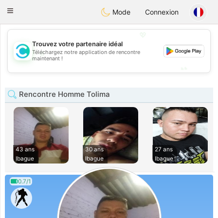
olombia
Citas
Toggle
Mode
Connexion
navigation
💖
Trouvez votre partenaire idéal
💖
Téléchargez notre application de rencontre
maintenant !
💕
💕
Rencontre Homme Tolima
43 ans
30 ans
27 ans
Ibague
Ibague
Ibague
0.7/1