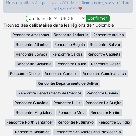
Nous travaillons dur pour vous offrir le meilleur service, soyez solidaire
s'il vous plaît
Trouvez des célibataires dans les régions de : Colombie
Rencontre Amazonas
Rencontre Antioquia
Rencontre Arauca
Rencontre Atlantico
Rencontre Bogota
Rencontre Bolívar
Rencontre Boyaca
Rencontre Caldas
Rencontre Caqueta
Rencontre Casanare
Rencontre Cauca
Rencontre Cesar
Rencontre Chocó
Rencontre Cordoba
Rencontre Cundinamarca
Rencontre Departamento de Bolívar
Rencontre Departamento de Córdoba
Rencontre Guainia
Rencontre Guaviare
Rencontre Huila
Rencontre La Guajira
Rencontre Magdalena
Rencontre Meta
Rencontre Nariño
Rencontre North Santander
Rencontre Putumayo
Rencontre Quindio
Rencontre Risaralda
Rencontre San Andres and Providencia