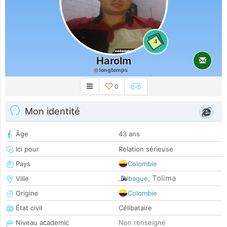
4
Harolm
longtemps
0
Mon identité
Âge
43 ans
Ici pour
Relation sérieuse
Pays
Colombie
Tolima
Ville
Ibague
,
Origine
Colombie
État civil
Célibataire
Niveau academic
Non renseigné