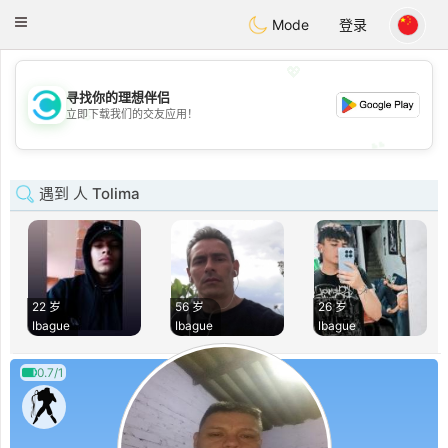
olombia
Citas
Toggle
Mode
登录
navigation
💖
寻找你的理想伴侣
💖
立即下载我们的交友应用！
💕
💕
遇到 人 Tolima
22 岁
56 岁
26 岁
Ibague
Ibague
Ibague
0.7/1