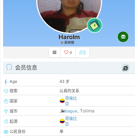
4
Harolm
長時間
0
会员信息
Age
43 岁
搜索
认真的关系
哥倫比
国家
亞
Tolima
城市
Ibague
,
哥倫比
起源
亞
公民身份
单