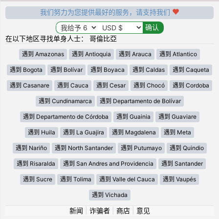
我们努力为您提供最好的服务，请支持我们
在以下地区寻找单身人士： 哥倫比亞
遇到 Amazonas
遇到 Antioquia
遇到 Arauca
遇到 Atlantico
遇到 Bogota
遇到 Bolívar
遇到 Boyaca
遇到 Caldas
遇到 Caqueta
遇到 Casanare
遇到 Cauca
遇到 Cesar
遇到 Chocó
遇到 Cordoba
遇到 Cundinamarca
遇到 Departamento de Bolívar
遇到 Departamento de Córdoba
遇到 Guainia
遇到 Guaviare
遇到 Huila
遇到 La Guajira
遇到 Magdalena
遇到 Meta
遇到 Nariño
遇到 North Santander
遇到 Putumayo
遇到 Quindio
遇到 Risaralda
遇到 San Andres and Providencia
遇到 Santander
遇到 Sucre
遇到 Tolima
遇到 Valle del Cauca
遇到 Vaupés
遇到 Vichada
新闻
|
诈骗者
|
商店
|
意见