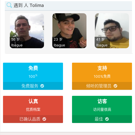
遇到 人 Tolima
56 岁
23 岁
41 岁
Ibague
Ibague
Ibague
免费
支持
%
100
100%免费
免费服务
倾听的管理员
认真
访客
优质档案
访问量很高
已确认品质
最佳