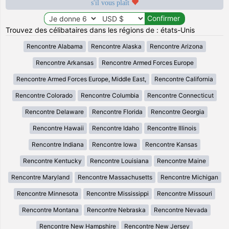
s'il vous plaît
Trouvez des célibataires dans les régions de : états-Unis
Rencontre Alabama
Rencontre Alaska
Rencontre Arizona
Rencontre Arkansas
Rencontre Armed Forces Europe
Rencontre Armed Forces Europe, Middle East,
Rencontre California
Rencontre Colorado
Rencontre Columbia
Rencontre Connecticut
Rencontre Delaware
Rencontre Florida
Rencontre Georgia
Rencontre Hawaii
Rencontre Idaho
Rencontre Illinois
Rencontre Indiana
Rencontre Iowa
Rencontre Kansas
Rencontre Kentucky
Rencontre Louisiana
Rencontre Maine
Rencontre Maryland
Rencontre Massachusetts
Rencontre Michigan
Rencontre Minnesota
Rencontre Mississippi
Rencontre Missouri
Rencontre Montana
Rencontre Nebraska
Rencontre Nevada
Rencontre New Hampshire
Rencontre New Jersey