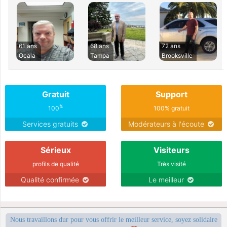
61 ans
68 ans
72 ans
Ocala
Tampa
Brooksville
Gratuit
Support
%
100
100% gratuit
Services gratuits
Modérateurs à l'écoute
Sérieux
Visiteurs
profils de qualité
Très visité
Qualité confirmée
Le meilleur
Nous travaillons dur pour vous offrir le meilleur service, soyez solidaire