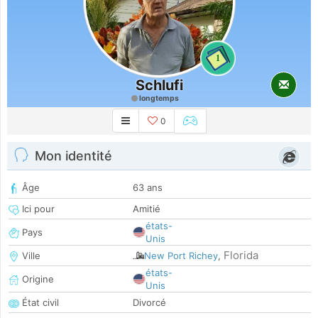
1
Schlufi
longtemps
0
Mon identité
Âge
63 ans
Ici pour
Amitié
états-
Pays
Unis
Florida
Ville
New Port Richey
,
états-
Origine
Unis
État civil
Divorcé