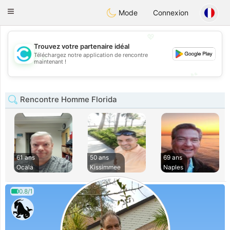
olombia
Citas
Toggle
Mode
Connexion
navigation
💖
Trouvez votre partenaire idéal
Téléchargez notre application de rencontre
💖
maintenant !
💕
💕
Rencontre Homme Florida
61 ans
50 ans
69 ans
Ocala
Kissimmee
Naples
0.8/1