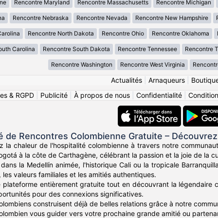
ne
Rencontre Maryland
Rencontre Massachusetts
Rencontre Michigan
na
Rencontre Nebraska
Rencontre Nevada
Rencontre New Hampshire
arolina
Rencontre North Dakota
Rencontre Ohio
Rencontre Oklahoma
uth Carolina
Rencontre South Dakota
Rencontre Tennessee
Rencontre 
Rencontre Washington
Rencontre West Virginia
Rencontr
Actualités
|
Arnaqueurs
|
Boutiqu
ies & RGPD
|
Publicité
|
À propos de nous
|
Confidentialité
|
Conditions
de Rencontres Colombienne Gratuite – Découvrez
z la chaleur de l'hospitalité colombienne à travers notre communau
otá à la côte de Carthagène, célébrant la passion et la joie de la c
ans la Medellín animée, l'historique Cali ou la tropicale Barranqui
, les valeurs familiales et les amitiés authentiques.
e plateforme entièrement gratuite tout en découvrant la légendaire c
portunités pour des connexions significatives.
Colombiens construisent déjà de belles relations grâce à notre comm
 colombien vous guider vers votre prochaine grande amitié ou partenar