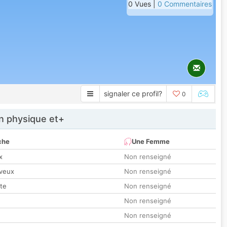
0 Vues |
0 Commentaires
signaler ce profil?
0
 physique et+
che
Une Femme
x
Non renseigné
veux
Non renseigné
tte
Non renseigné
Non renseigné
Non renseigné