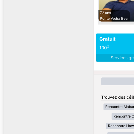
72 ans
Ponte Vedra Bea
Gratuit
%
100
Services gr
Trouvez des célib
Rencontre Alab
Rencontre Ca
Rencontre Haw