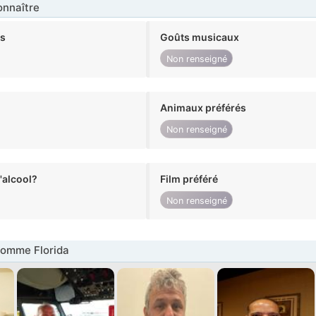
nnaître
ts
Goûts musicaux
Non renseigné
Animaux préférés
Non renseigné
alcool?
Film préféré
Non renseigné
omme Florida