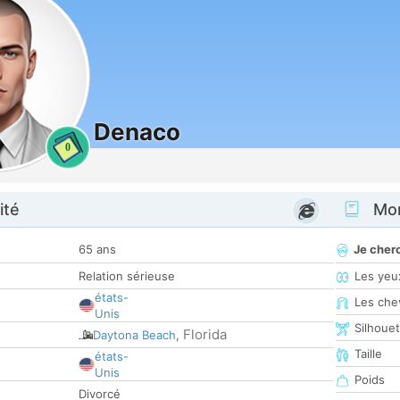
Denaco
0
ité
Mon
65 ans
Je cher
Relation sérieuse
Les yeu
états-
Les che
Unis
Silhoue
Florida
Daytona Beach
,
Taille
états-
Unis
Poids
Divorcé