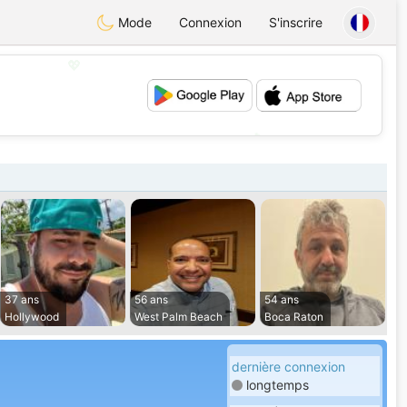
Mode
Connexion
S'inscrire
💖
💕
37 ans
56 ans
54 ans
Hollywood
West Palm Beach
Boca Raton
dernière connexion
longtemps