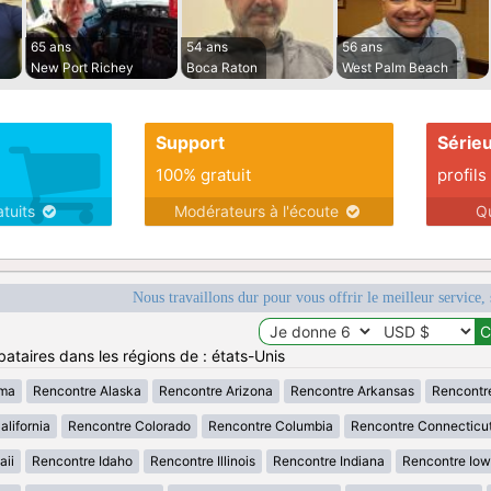
65 ans
54 ans
56 ans
New Port Richey
Boca Raton
West Palm Beach
Support
Série
100% gratuit
profils
atuits
Modérateurs à l'écoute
Q
Nous travaillons dur pour vous offrir le meilleur service, 
ataires dans les régions de : états-Unis
ama
Rencontre Alaska
Rencontre Arizona
Rencontre Arkansas
Rencontr
lifornia
Rencontre Colorado
Rencontre Columbia
Rencontre Connecticu
aii
Rencontre Idaho
Rencontre Illinois
Rencontre Indiana
Rencontre Io