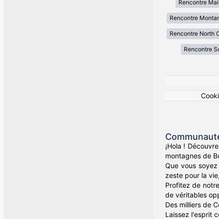
Rencontre Mai
Rencontre Monta
Rencontre North C
Rencontre So
Cook
Communauté 
¡Hola ! Découvre
montagnes de Bog
Que vous soyez d
zeste pour la vie
Profitez de notr
de véritables op
Des milliers de 
Laissez l'esprit