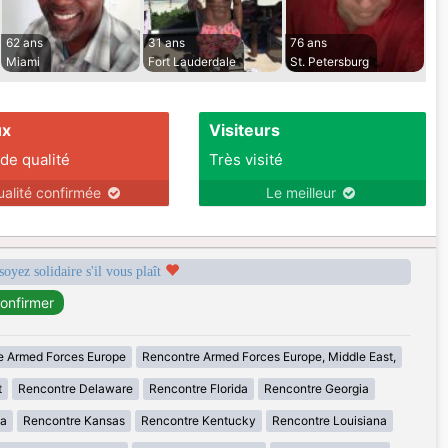
62 ans
31 ans
76 ans
Miami
Fort Lauderdale
St. Petersburg
ux
Visiteurs
 de qualité
Très visité
ualité confirmée
Le meilleur
soyez solidaire s'il vous plaît
e Armed Forces Europe
Rencontre Armed Forces Europe, Middle East,
t
Rencontre Delaware
Rencontre Florida
Rencontre Georgia
wa
Rencontre Kansas
Rencontre Kentucky
Rencontre Louisiana