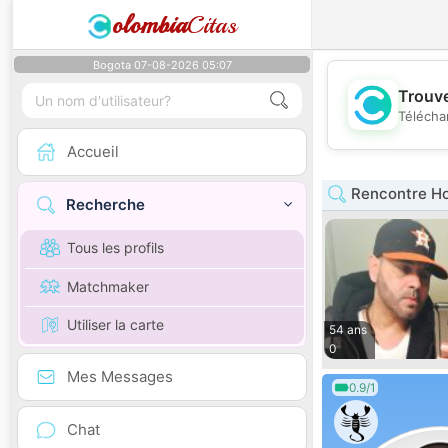
olombia
Citas
Bogota 07-08-2026 05:07
Trouve
Télécha
Accueil
Rencontre Ho
Recherche
Tous les profils
Matchmaker
Utiliser la carte
54 ans
0
Mes Messages
0.9/1
Chat