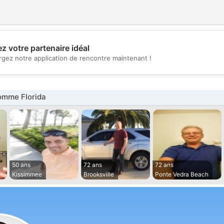
z votre partenaire idéal
💖
rgez notre application de rencontre maintenant !
💕
mme Florida
50 ans
72 ans
72 ans
Kissimmee
Brooksville
Ponte Vedra Beach