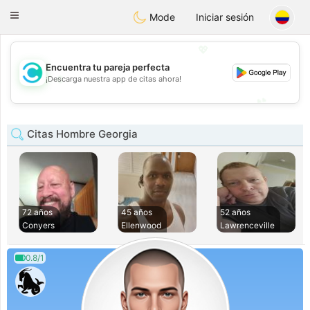
olombia
Citas
Toggle
Mode
Iniciar sesión
navigation
💖
Encuentra tu pareja perfecta
💖
¡Descarga nuestra app de citas ahora!
💕
💕
Citas Hombre Georgia
72 años
45 años
52 años
Conyers
Ellenwood
Lawrenceville
0.8/1