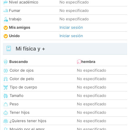
Nivel académico
No especificado
Fumar
No especificado
trabajo
No especificado
Mis amigos
Iniciar sesión
Unido
Iniciar sesión
Mi física y +
Buscando
hembra
Color de ojos
No especificado
Color de pelo
No especificado
Tipo de cuerpo
No especificado
Tamaño
No especificado
Peso
No especificado
Tener hijos
No especificado
¿Quieres tener hijos
No especificado
Movido por el amor
No especificado