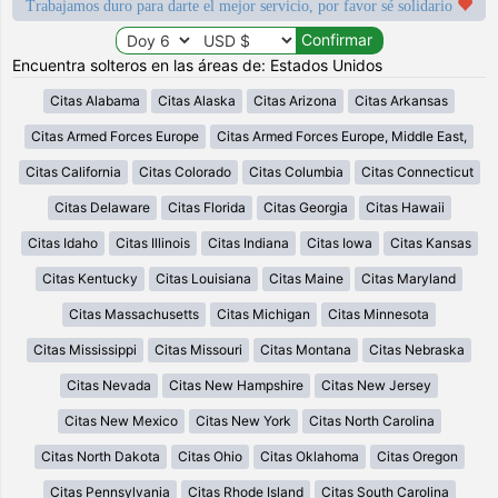
Trabajamos duro para darte el mejor servicio, por favor sé solidario
Encuentra solteros en las áreas de: Estados Unidos
Citas Alabama
Citas Alaska
Citas Arizona
Citas Arkansas
Citas Armed Forces Europe
Citas Armed Forces Europe, Middle East,
Citas California
Citas Colorado
Citas Columbia
Citas Connecticut
Citas Delaware
Citas Florida
Citas Georgia
Citas Hawaii
Citas Idaho
Citas Illinois
Citas Indiana
Citas Iowa
Citas Kansas
Citas Kentucky
Citas Louisiana
Citas Maine
Citas Maryland
Citas Massachusetts
Citas Michigan
Citas Minnesota
Citas Mississippi
Citas Missouri
Citas Montana
Citas Nebraska
Citas Nevada
Citas New Hampshire
Citas New Jersey
Citas New Mexico
Citas New York
Citas North Carolina
Citas North Dakota
Citas Ohio
Citas Oklahoma
Citas Oregon
Citas Pennsylvania
Citas Rhode Island
Citas South Carolina