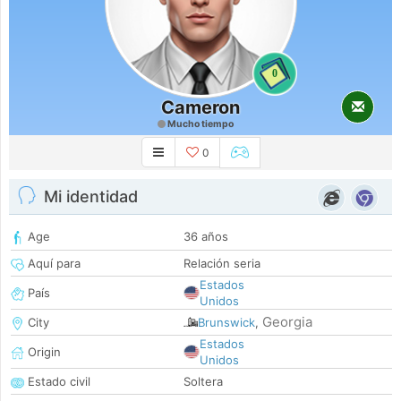
0
Cameron
Mucho tiempo
0
Mi identidad
Age
36 años
Aquí para
Relación seria
Estados
País
Unidos
Georgia
City
Brunswick
,
Estados
Origin
Unidos
Estado civil
Soltera