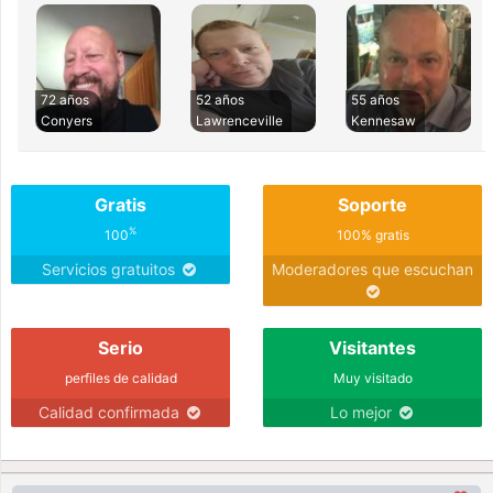
72 años
52 años
55 años
Conyers
Lawrenceville
Kennesaw
Gratis
Soporte
%
100
100% gratis
Servicios gratuitos
Moderadores que escuchan
Serio
Visitantes
perfiles de calidad
Muy visitado
Calidad confirmada
Lo mejor