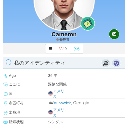
0
Cameron
長時間
0
私のアイデンティティ
Age
36 年
ここに
深刻な関係
アメリ
国
カ
Georgia
市区町村
Brunswick
,
アメリ
出身地
カ
婚姻状態
シングル