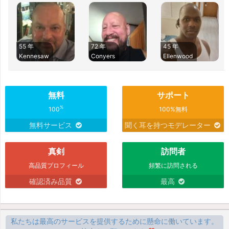
55 年
72 年
45 年
Kennesaw
Conyers
Ellenwood
無料
サポート
%
100
100%無料
無料サービス
聞く耳を持つモデレーター
真剣
訪問者
高品質プロフィール
頻繁に訪問される
確認済み品質
最高
私たちは最高のサービスを提供するために懸命に働いています。