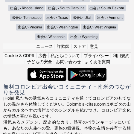
出会い Rhode Island
出会い South Carolina
出会い South Dakota
出会い Tennessee
出会い Texas
出会い Utah
出会い Vermont
出会い Virginia
出会い Washington
出会い West Virginia
出会い Wisconsin
出会い Wyoming
ニュース
|
詐欺師
|
ストア
|
意見
Cookie & GDPR
|
広告
|
私たちについて
|
プライバシー
|
利用規約
|
子どもの安全
|
お問い合わせ
|
よくある質問
無料コロンビア出会いコミュニティ - 南米のつなが
りを発見
¡Hola! 私たちの活気あるコミュニティを通じてコロンビアのもてな
しの温かさを体験してください。Colombia-citas.comはボゴタの山
からカルタヘナの海岸までのシングルを結びつけ、コロンビア文化
の情熱と喜びを祝います。
活気あるメデジン、歴史的なカリ、熱帯のバランキージャにいて
も、あなたの人生への愛、家族の価値観、本物の友情を共有する相
性の良いコロンビア人と出会ってください。