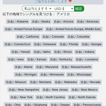
ご協力をお願いします
以下の地域でシングルを見つける： アメリカ
出会い Alabama
出会い Alaska
出会い Arizona
出会い Arkansas
出会い Armed Forces Europe
出会い Armed Forces Europe, Middle East,
出会い California
出会い Colorado
出会い Columbia
出会い Connecticut
出会い Delaware
出会い Florida
出会い Georgia
出会い Hawaii
出会い Idaho
出会い Illinois
出会い Indiana
出会い Iowa
出会い Kansas
出会い Kentucky
出会い Louisiana
出会い Maine
出会い Maryland
出会い Massachusetts
出会い Michigan
出会い Minnesota
出会い Mississippi
出会い Missouri
出会い Montana
出会い Nebraska
出会い Nevada
出会い New Hampshire
出会い New Jersey
出会い New Mexico
出会い New York
出会い North Carolina
出会い North Dakota
出会い Ohio
出会い Oklahoma
出会い Oregon
出会い Pennsylvania