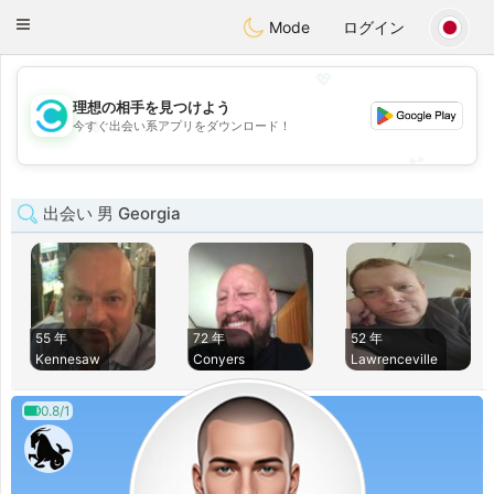
olombia
Citas
Toggle
Mode
ログイン
navigation
💖
理想の相手を見つけよう
💖
今すぐ出会い系アプリをダウンロード！
💕
💕
出会い 男 Georgia
55 年
72 年
52 年
Kennesaw
Conyers
Lawrenceville
0.8/1