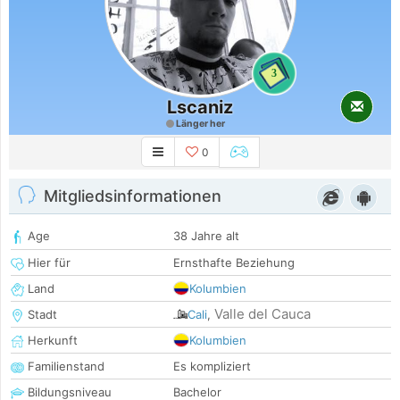
3
Lscaniz
Länger her
0
Mitgliedsinformationen
Age
38 Jahre alt
Hier für
Ernsthafte Beziehung
Land
Kolumbien
Valle del Cauca
Stadt
Cali
,
Herkunft
Kolumbien
Familienstand
Es kompliziert
Bildungsniveau
Bachelor