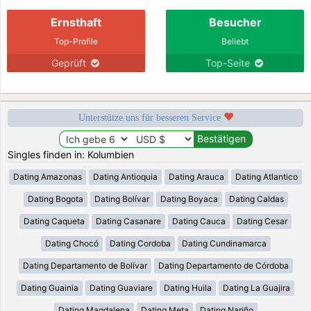
Ernsthaft
Besucher
Top-Profile
Beliebt
Geprüft
Top-Seite
Unterstütze uns für besseren Service
Singles finden in: Kolumbien
Dating Amazonas
Dating Antioquia
Dating Arauca
Dating Atlantico
Dating Bogota
Dating Bolívar
Dating Boyaca
Dating Caldas
Dating Caqueta
Dating Casanare
Dating Cauca
Dating Cesar
Dating Chocó
Dating Cordoba
Dating Cundinamarca
Dating Departamento de Bolívar
Dating Departamento de Córdoba
Dating Guainia
Dating Guaviare
Dating Huila
Dating La Guajira
Dating Magdalena
Dating Meta
Dating Nariño