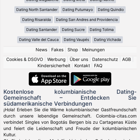
Dating North Santander
Dating Putumayo
Dating Quindio
Dating Risaralda
Dating San Andres and Providencia
Dating Santander
Dating Sucre
Dating Tolima
Dating Valle del Cauca
Dating Vaupés
Dating Vichada
News
|
Fakes
|
Shop
|
Meinungen
Cookies & DSGVO
|
Werbung
|
Über uns
|
Datenschutz
|
AGB
|
Kindersicherheit
|
Kontakt
|
FAQ
Kostenlose kolumbianische Dating-
Gemeinschaft – Entdecken Sie
südamerikanische Verbindungen
¡Hola! Erleben Sie die Wärme kolumbianischer Gastfreundschaft
durch unsere lebendige Gemeinschaft. Colombia-citas.com
verbindet Singles von Bogotás Bergen bis zu Cartagenas Küste
und feiert die Leidenschaft und Freude der kolumbianischen
Kultur.