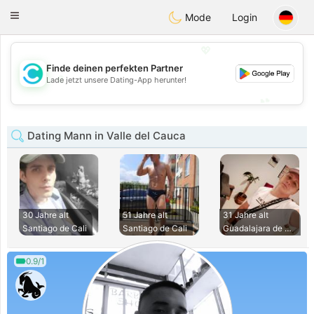
olombia
Citas
Toggle
Mode
Login
navigation
💖
Finde deinen perfekten Partner
💖
Lade jetzt unsere Dating-App herunter!
💕
💕
Dating Mann in Valle del Cauca
30 Jahre alt
51 Jahre alt
31 Jahre alt
Santiago de Cali
Santiago de Cali
Guadalajara de Bug
0.9/1