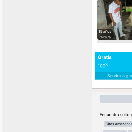
19 años
Palmira
Gratis
%
100
Servicios gr
Encuentra solter
Citas Amazona