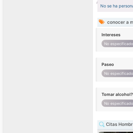
No se ha persona
conocer a m
Intereses
No especificad
Paseo
No especificad
Tomar alcohol?
No especificad
Citas Hombre