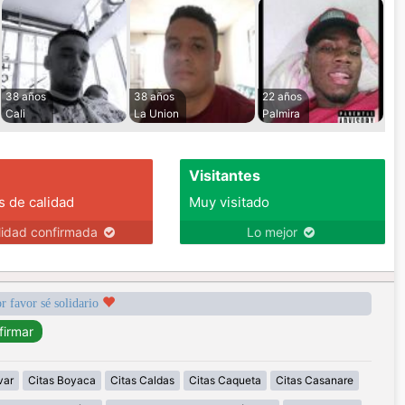
38 años
38 años
22 años
Cali
La Union
Palmira
Visitantes
s de calidad
Muy visitado
lidad confirmada
Lo mejor
r favor sé solidario
var
Citas Boyaca
Citas Caldas
Citas Caqueta
Citas Casanare