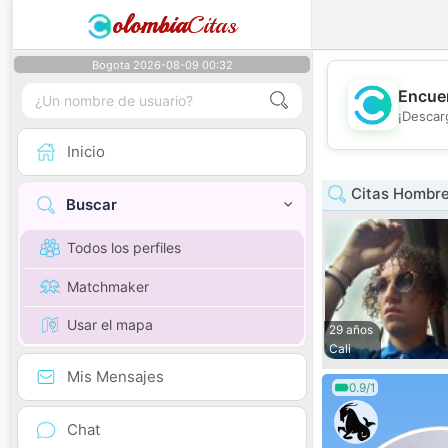
olombia
Citas
Bogota 2026-08-09 00:32
Encuen
¡Descar
Inicio
Citas Hombre
Buscar
Todos los perfiles
Matchmaker
Usar el mapa
29 años
Cali
Mis Mensajes
0.9/1
Chat