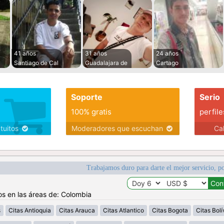
41 años
31 años
24 años
Santiago de Cal
Guadalajara de
Cartago
Soporte
Serio
100% gratis
perfile
atuitos
Moderadores que escuchan
Ca
Trabajamos duro para darte el mejor servicio, po
os en las áreas de: Colombia
s
Citas Antioquia
Citas Arauca
Citas Atlantico
Citas Bogota
Citas Bolí