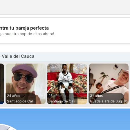
tra tu pareja perfecta
💖
ga nuestra app de citas ahora!
💕
 Valle del Cauca
24 años
26 años
31 años
Santiago de Cali
Santiago de Cali
Guadalajara de Bug