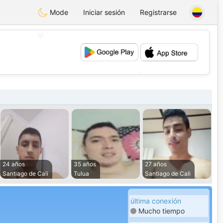
Mode
Iniciar sesión
Registrarse
💖
💕
24 años
35 años
27 años
Santiago de Cali
Tulua
Santiago de Cali
última conexión
Mucho tiempo