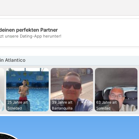
deinen perfekten Partner
💖
tzt unsere Dating-App herunter!
💕
n Atlantico
25 Jahre alt
39 Jahre alt
63 Jahre alt
Soledad
Barranquilla
Soledad