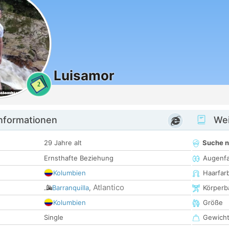
Luisamor
2
informationen
Wei
29 Jahre alt
Suche 
Ernsthafte Beziehung
Augenf
Kolumbien
Haarfar
Atlantico
Barranquilla
,
Körperb
Kolumbien
Größe
Single
Gewich