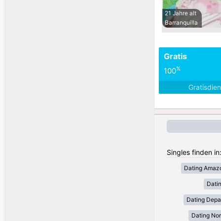
21 Jahre alt
Barranquilla
Gratis
%
100
Gratisdie
Singles finden in
Dating Amaz
Dati
Dating Depa
Dating Nor