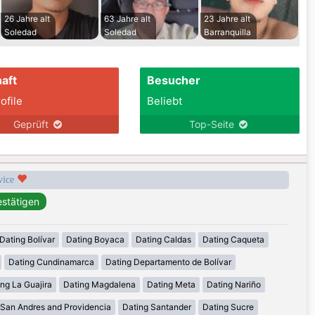
26 Jahre alt
63 Jahre alt
23 Jahre alt
Soledad
Soledad
Barranquilla
aft
Besucher
ofile
Beliebt
Geprüft
Top-Seite
rvice
Dating Bolívar
Dating Boyaca
Dating Caldas
Dating Caqueta
Dating Cundinamarca
Dating Departamento de Bolívar
ng La Guajira
Dating Magdalena
Dating Meta
Dating Nariño
 San Andres and Providencia
Dating Santander
Dating Sucre