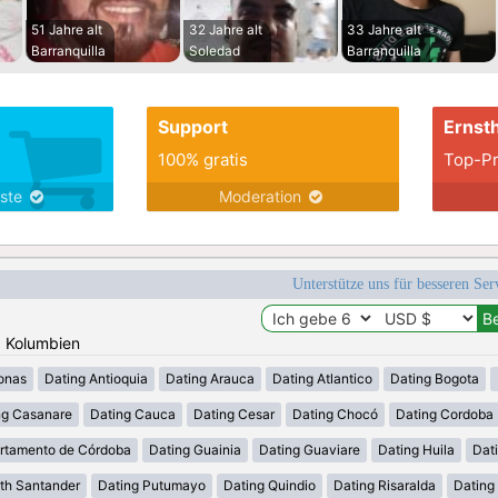
51 Jahre alt
32 Jahre alt
33 Jahre alt
Barranquilla
Soledad
Barranquilla
Support
Ernsth
100% gratis
Top-Pr
nste
Moderation
Unterstütze uns für besseren Se
: Kolumbien
onas
Dating Antioquia
Dating Arauca
Dating Atlantico
Dating Bogota
ng Casanare
Dating Cauca
Dating Cesar
Dating Chocó
Dating Cordoba
rtamento de Córdoba
Dating Guainia
Dating Guaviare
Dating Huila
Dati
th Santander
Dating Putumayo
Dating Quindio
Dating Risaralda
Dating