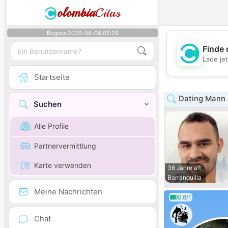
olombia
Citas
Bogota 2026-08-08 02:29
Finde 
Lade je
Startseite
Dating Mann i
Suchen
Alle Profile
Partnervermittlung
Karte verwenden
36 Jahre alt
Barranquilla
Meine Nachrichten
0.8/1
Chat