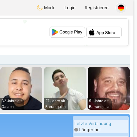
Mode
Login
Registrieren
💖
💕
32 Jahre alt
27 Jahre alt
51 Jahre alt
Galapa
Barranquilla
Barranquilla
Letzte Verbindung
Länger her