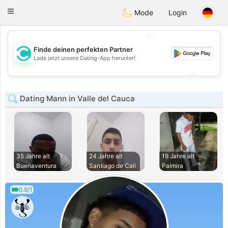
olombia
Citas
Toggle
Mode
Login
navigation
💖
Finde deinen perfekten Partner
💖
Lade jetzt unsere Dating-App herunter!
💕
💕
Dating Mann in Valle del Cauca
35 Jahre alt
24 Jahre alt
19 Jahre alt
Buenaventura
Santiago de Cali
Palmira
0.9/1