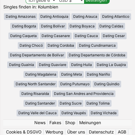
Singles finden in: Kolumbien
Dating Amazonas
Dating Antioquia
Dating Arauca
Dating Atlantico
Dating Bogota
Dating Bolívar
Dating Boyaca
Dating Caldas
Dating Caqueta
Dating Casanare
Dating Cauca
Dating Cesar
Dating Chocó
Dating Cordoba
Dating Cundinamarca
Dating Departamento de Bolívar
Dating Departamento de Córdoba
Dating Guainia
Dating Guaviare
Dating Huila
Dating La Guajira
Dating Magdalena
Dating Meta
Dating Nariño
Dating North Santander
Dating Putumayo
Dating Quindio
Dating Risaralda
Dating San Andres and Providencia
Dating Santander
Dating Sucre
Dating Tolima
Dating Valle del Cauca
Dating Vaupés
Dating Vichada
News
|
Fakes
|
Shop
|
Meinungen
Cookies & DSGVO
|
Werbung
|
Über uns
|
Datenschutz
|
AGB
|