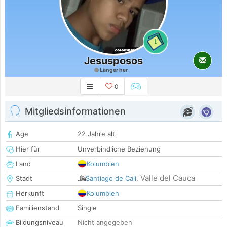
1
Jesusposos
Länger her
0
Mitgliedsinformationen
Age
22 Jahre alt
Hier für
Unverbindliche Beziehung
Land
Kolumbien
Valle del Cauca
Stadt
Santiago de Cali
,
Herkunft
Kolumbien
Familienstand
Single
Bildungsniveau
Nicht angegeben