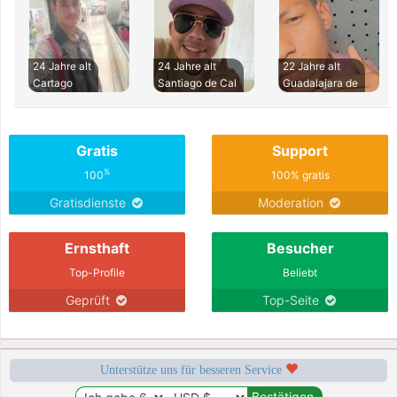
24 Jahre alt
24 Jahre alt
22 Jahre alt
Cartago
Santiago de Cal
Guadalajara de
Gratis
Support
%
100
100% gratis
Gratisdienste
Moderation
Ernsthaft
Besucher
Top-Profile
Beliebt
Geprüft
Top-Seite
Unterstütze uns für besseren Service