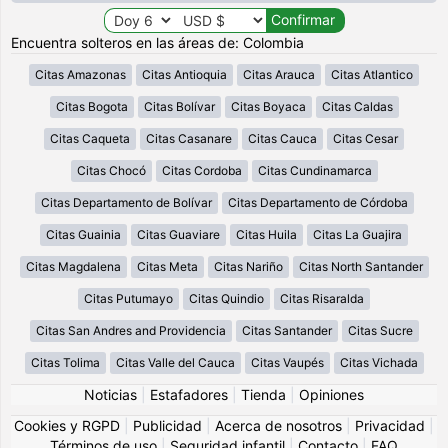
Encuentra solteros en las áreas de: Colombia
Citas Amazonas
Citas Antioquia
Citas Arauca
Citas Atlantico
Citas Bogota
Citas Bolívar
Citas Boyaca
Citas Caldas
Citas Caqueta
Citas Casanare
Citas Cauca
Citas Cesar
Citas Chocó
Citas Cordoba
Citas Cundinamarca
Citas Departamento de Bolívar
Citas Departamento de Córdoba
Citas Guainia
Citas Guaviare
Citas Huila
Citas La Guajira
Citas Magdalena
Citas Meta
Citas Nariño
Citas North Santander
Citas Putumayo
Citas Quindio
Citas Risaralda
Citas San Andres and Providencia
Citas Santander
Citas Sucre
Citas Tolima
Citas Valle del Cauca
Citas Vaupés
Citas Vichada
Noticias
|
Estafadores
|
Tienda
|
Opiniones
Cookies y RGPD
|
Publicidad
|
Acerca de nosotros
|
Privacidad
|
Términos de uso
|
Seguridad infantil
|
Contacto
|
FAQ