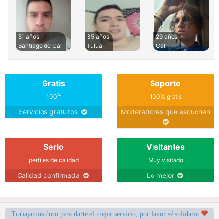
51 años
35 años
29 años
Santiago de Cal
Tulua
Cali
Gratis
Soporte
%
100
100% gratis
Servicios gratuitos
Moderadores que escuchan
Serio
Visitantes
perfiles de calidad
Muy visitado
Calidad confirmada
Lo mejor
Trabajamos duro para darte el mejor servicio, por favor sé solidario