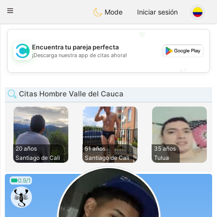
olombia
Citas
Toggle
Mode
Iniciar sesión
navigation
💖
Encuentra tu pareja perfecta
💖
¡Descarga nuestra app de citas ahora!
💕
💕
Citas Hombre Valle del Cauca
20 años
51 años
35 años
Santiago de Cali
Santiago de Cali
Tulua
0.9/1