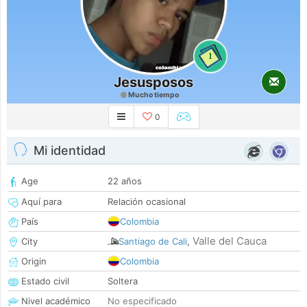
1
Jesusposos
Mucho tiempo
0
Mi identidad
Age
22 años
Aquí para
Relación ocasional
País
Colombia
Valle del Cauca
City
Santiago de Cali
,
Origin
Colombia
Estado civil
Soltera
Nivel académico
No especificado