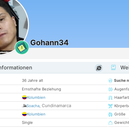
Gohann34
1
informationen
Wei
36 Jahre alt
Suche 
Ernsthafte Beziehung
Augenf
Kolumbien
Haarfar
Cundinamarca
Soacha
,
Körperb
Kolumbien
Größe
Single
Gewich