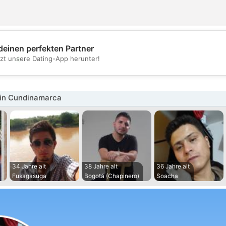
deinen perfekten Partner
💖
tzt unsere Dating-App herunter!
💕
in Cundinamarca
34 Jahre alt
38 Jahre alt
36 Jahre alt
Fusagasuga
Bogotá (Chapinero)
Soacha