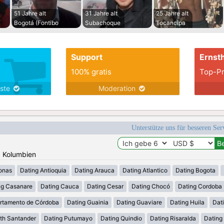
51 Jahre alt
31 Jahre alt
25 Jahre alt
Bogotá (Fontibo
Subachoque
Tocancipa
Support
Ernsth
100% gratis
Top-Pr
nste
Moderation
Unterstütze uns für besseren Se
: Kolumbien
onas
Dating Antioquia
Dating Arauca
Dating Atlantico
Dating Bogota
ng Casanare
Dating Cauca
Dating Cesar
Dating Chocó
Dating Cordoba
rtamento de Córdoba
Dating Guainia
Dating Guaviare
Dating Huila
Dati
th Santander
Dating Putumayo
Dating Quindio
Dating Risaralda
Dating