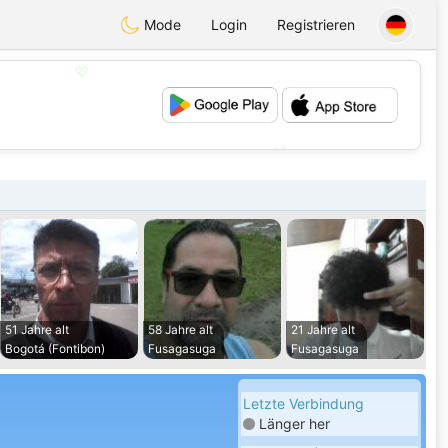
Mode
Login
Registrieren
💖
💕
51 Jahre alt
58 Jahre alt
21 Jahre alt
Bogotá (Fontibon)
Fusagasuga
Fusagasuga
Letzte Verbindung
Länger her