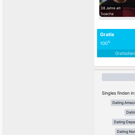
38 Jahre alt
Soacha
Gratis
%
100
Gratisdie
Singles finden in
Dating Amaz
Dati
Dating Depa
Dating Nor