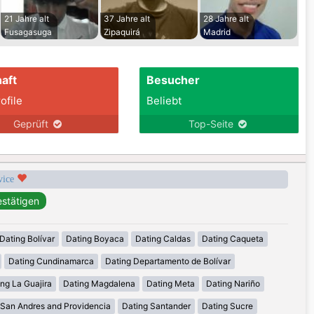
21 Jahre alt
37 Jahre alt
28 Jahre alt
Fusagasuga
Zipaquirá
Madrid
aft
Besucher
ofile
Beliebt
Geprüft
Top-Seite
rvice
Dating Bolívar
Dating Boyaca
Dating Caldas
Dating Caqueta
Dating Cundinamarca
Dating Departamento de Bolívar
ng La Guajira
Dating Magdalena
Dating Meta
Dating Nariño
 San Andres and Providencia
Dating Santander
Dating Sucre