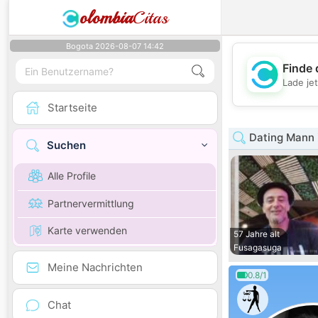
olombia
Citas
Bogota 2026-08-07 14:42
Finde 
Lade je
Startseite
Dating Mann 
Suchen
Alle Profile
Partnervermittlung
Karte verwenden
57 Jahre alt
Fusagasuga
Meine Nachrichten
0.8/1
Chat