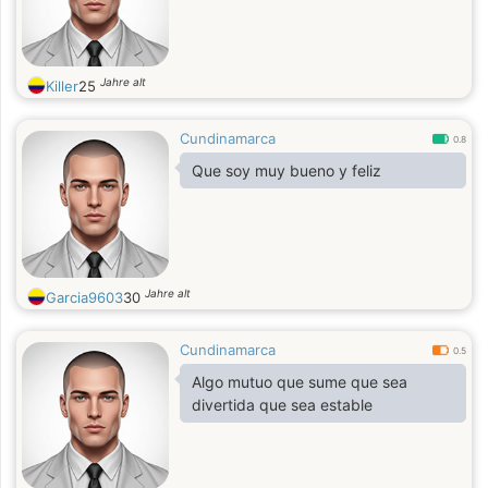
Jahre alt
Killer
25
Cundinamarca
0.8
Que soy muy bueno y feliz
Jahre alt
Garcia9603
30
Cundinamarca
0.5
Algo mutuo que sume que sea
divertida que sea estable