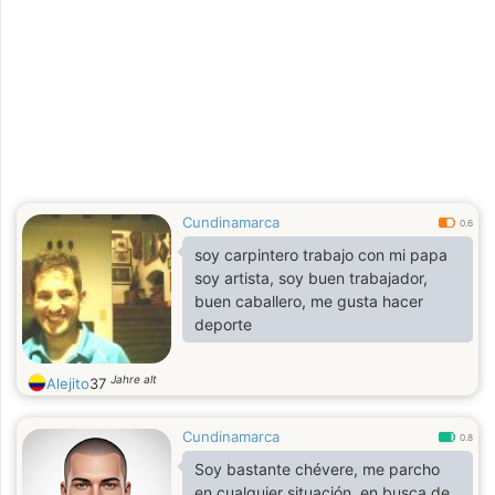
Cundinamarca
0.6
soy carpintero trabajo con mi papa
soy artista, soy buen trabajador,
buen caballero, me gusta hacer
deporte
Jahre alt
Alejito
37
Cundinamarca
0.8
Soy bastante chévere, me parcho
en cualquier situación, en busca de