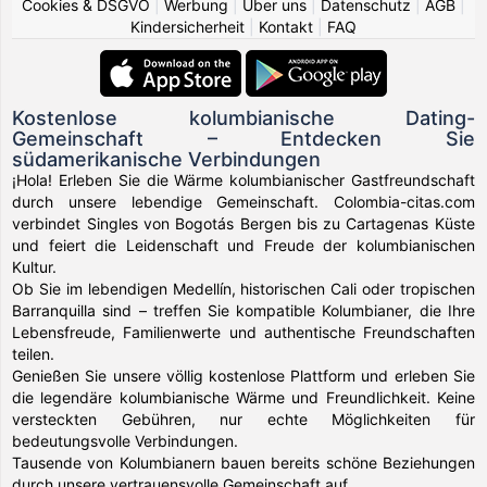
Cookies & DSGVO
|
Werbung
|
Über uns
|
Datenschutz
|
AGB
|
Kindersicherheit
|
Kontakt
|
FAQ
Kostenlose kolumbianische Dating-
Gemeinschaft – Entdecken Sie
südamerikanische Verbindungen
¡Hola! Erleben Sie die Wärme kolumbianischer Gastfreundschaft
durch unsere lebendige Gemeinschaft. Colombia-citas.com
verbindet Singles von Bogotás Bergen bis zu Cartagenas Küste
und feiert die Leidenschaft und Freude der kolumbianischen
Kultur.
Ob Sie im lebendigen Medellín, historischen Cali oder tropischen
Barranquilla sind – treffen Sie kompatible Kolumbianer, die Ihre
Lebensfreude, Familienwerte und authentische Freundschaften
teilen.
Genießen Sie unsere völlig kostenlose Plattform und erleben Sie
die legendäre kolumbianische Wärme und Freundlichkeit. Keine
versteckten Gebühren, nur echte Möglichkeiten für
bedeutungsvolle Verbindungen.
Tausende von Kolumbianern bauen bereits schöne Beziehungen
durch unsere vertrauensvolle Gemeinschaft auf.