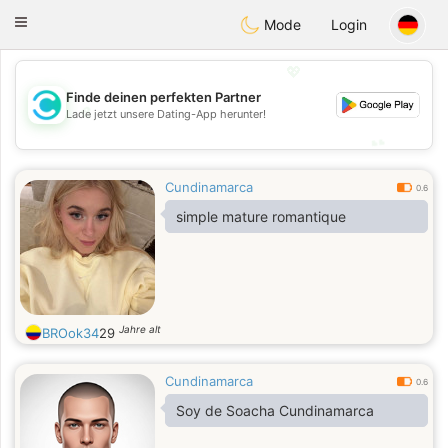
olombia
Citas
Toggle
Mode
Login
navigation
💖
Finde deinen perfekten Partner
💖
Lade jetzt unsere Dating-App herunter!
💕
💕
Cundinamarca
0.6
simple mature romantique
Jahre alt
BROok34
29
Cundinamarca
0.6
Soy de Soacha Cundinamarca