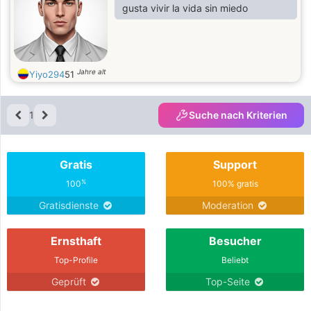
gusta vivir la vida sin miedo
Jahre alt
Yiyo294
51
1
Suche nach Kriterien
Gratis
Support
%
100
100% gratis
Gratisdienste
Moderation
Ernsthaft
Besucher
Top-Profile
Beliebt
Geprüft
Top-Seite