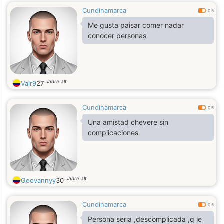
Cundinamarca
0.5
Me gusta paisar comer nadar
conocer personas
Jahre alt
Vair9
27
Cundinamarca
0.6
Una amistad chevere sin
complicaciones
Jahre alt
Geovannyy
30
Cundinamarca
0.5
Persona seria ,descomplicada ,q le