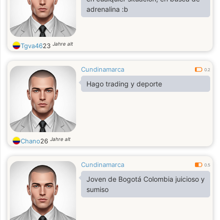
adrenalina :b
Jahre alt
Tgva46
23
Cundinamarca
0.2
Hago trading y deporte
Jahre alt
Chano
26
Cundinamarca
0.5
Joven de Bogotá Colombia juicioso y
sumiso