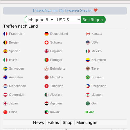
Unterstütze uns für besseren Service
Treffen nach Land
Frankreich
Deutschland
Kanada
Belgien
Schweiz
USA
Spanien
England
Mexiko
Italien
Portugal
Kolumbien
Schweden
Behinderte
Tiere
Australien
Marokko
Brasilien
Niederlande
Tunesien
Philippinen
Österreich
Algerien
Libanon
Japan
Ägypten
Golf
China
Kuwait
Alle
News
|
Fakes
|
Shop
|
Meinungen