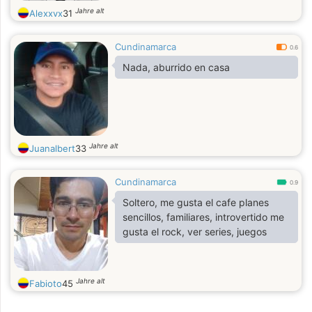
Jahre alt
Alexxvx
31
Cundinamarca
0.6
Nada, aburrido en casa
Jahre alt
Juanalbert
33
Cundinamarca
0.9
Soltero, me gusta el cafe planes
sencillos, familiares, introvertido me
gusta el rock, ver series, juegos
Jahre alt
Fabioto
45