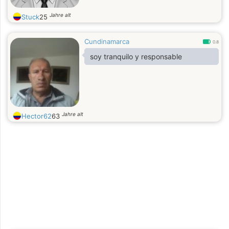
Jahre alt
Stuck
25
Cundinamarca
0.8
soy tranquilo y responsable
Jahre alt
Hector62
63