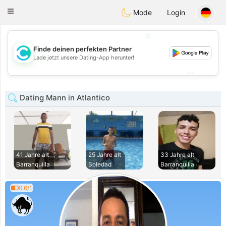
olombia
Citas
Toggle
Mode
Login
navigation
💖
Finde deinen perfekten Partner
💖
Lade jetzt unsere Dating-App herunter!
💕
💕
Dating Mann in Atlantico
41 Jahre alt
25 Jahre alt
33 Jahre alt
Barranquilla
Soledad
Barranquilla
0.6/1