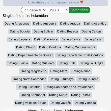
Unterstütze uns für besseren Service
Singles finden in: Kolumbien
Dating Amazonas
Dating Antioquia
Dating Arauca
Dating Atlantico
Dating Bogota
Dating Bolívar
Dating Boyaca
Dating Caldas
Dating Caqueta
Dating Casanare
Dating Cauca
Dating Cesar
Dating Chocó
Dating Cordoba
Dating Cundinamarca
Dating Departamento de Bolívar
Dating Departamento de Córdoba
Dating Guainia
Dating Guaviare
Dating Huila
Dating La Guajira
Dating Magdalena
Dating Meta
Dating Nariño
Dating North Santander
Dating Putumayo
Dating Quindio
Dating Risaralda
Dating San Andres and Providencia
Dating Santander
Dating Sucre
Dating Tolima
Dating Valle del Cauca
Dating Vaupés
Dating Vichada
News
|
Fakes
|
Shop
|
Meinungen