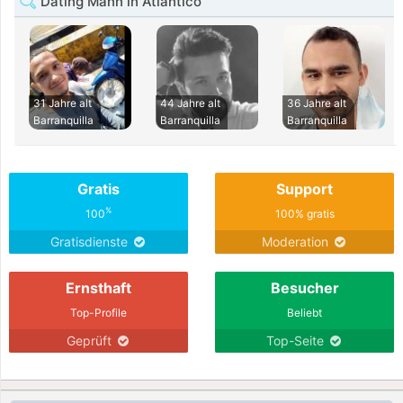
Dating Mann in Atlantico
31 Jahre alt
44 Jahre alt
36 Jahre alt
Barranquilla
Barranquilla
Barranquilla
Gratis
Support
%
100
100% gratis
Gratisdienste
Moderation
Ernsthaft
Besucher
Top-Profile
Beliebt
Geprüft
Top-Seite