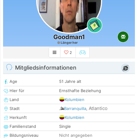
0
Goodman1
Länger her
2
Mitgliedsinformationen
Age
51 Jahre alt
Hier für
Ernsthafte Beziehung
Land
Kolumbien
Atlantico
Stadt
Barranquilla
,
Herkunft
Kolumbien
Familienstand
Single
Bildungsniveau
Nicht angegeben