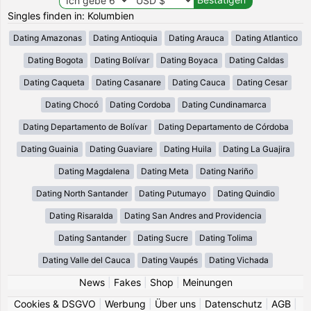
Singles finden in: Kolumbien
Dating Amazonas
Dating Antioquia
Dating Arauca
Dating Atlantico
Dating Bogota
Dating Bolívar
Dating Boyaca
Dating Caldas
Dating Caqueta
Dating Casanare
Dating Cauca
Dating Cesar
Dating Chocó
Dating Cordoba
Dating Cundinamarca
Dating Departamento de Bolívar
Dating Departamento de Córdoba
Dating Guainia
Dating Guaviare
Dating Huila
Dating La Guajira
Dating Magdalena
Dating Meta
Dating Nariño
Dating North Santander
Dating Putumayo
Dating Quindio
Dating Risaralda
Dating San Andres and Providencia
Dating Santander
Dating Sucre
Dating Tolima
Dating Valle del Cauca
Dating Vaupés
Dating Vichada
News
|
Fakes
|
Shop
|
Meinungen
Cookies & DSGVO
|
Werbung
|
Über uns
|
Datenschutz
|
AGB
|