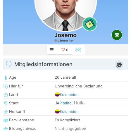
0
Josemo
Länger her
0
Mitgliedsinformationen
Age
26 Jahre alt
Hier für
Unverbindliche Beziehung
Land
Kolumbien
Huila
Stadt
Pitalito
,
Herkunft
Kolumbien
Familienstand
Es kompliziert
Bildungsniveau
Nicht angegeben