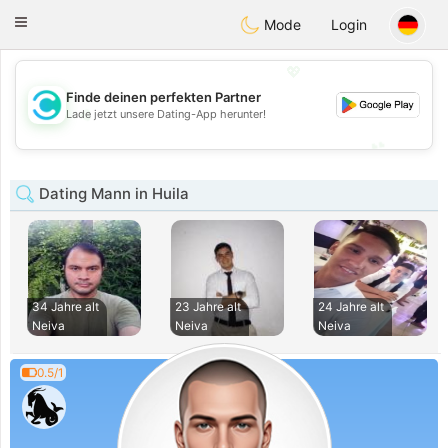
olombia
Citas
Toggle
Mode
Login
navigation
💖
Finde deinen perfekten Partner
💖
Lade jetzt unsere Dating-App herunter!
💕
💕
Dating Mann in Huila
34 Jahre alt
23 Jahre alt
24 Jahre alt
Neiva
Neiva
Neiva
0.5/1