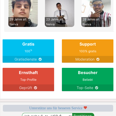
29 Jahre alt
23 Jahre alt
28 Jahre alt
Neiva
Neiva
Neiva
Gratis
Support
%
100
100% gratis
Gratisdienste
Moderation
Ernsthaft
Besucher
Top-Profile
Beliebt
Geprüft
Top-Seite
Unterstütze uns für besseren Service