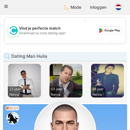
olombia
Citas
Toggle
Mode
Inloggen
navigation
💖
Vind je perfecte match
💖
Download nu onze dating-app!
💕
💕
Dating Man Huila
23 jaar
53 jaar
28 jaar
Neiva
Neiva
Neiva
0.5/1