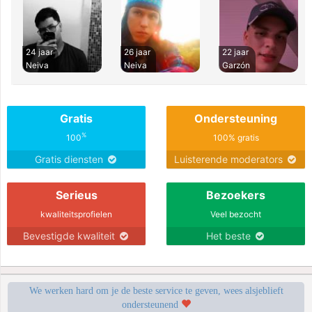
24 jaar
26 jaar
22 jaar
Neiva
Neiva
Garzón
Gratis
Ondersteuning
%
100
100% gratis
Gratis diensten
Luisterende moderators
Serieus
Bezoekers
kwaliteitsprofielen
Veel bezocht
Bevestigde kwaliteit
Het beste
We werken hard om je de beste service te geven, wees alsjeblieft
ondersteunend