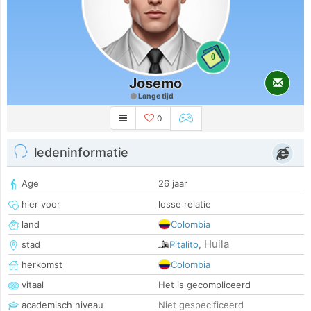
0
Josemo
Lange tijd
0
ledeninformatie
Age
26 jaar
hier voor
losse relatie
land
Colombia
Huila
stad
Pitalito
,
herkomst
Colombia
vitaal
Het is gecompliceerd
academisch niveau
Niet gespecificeerd