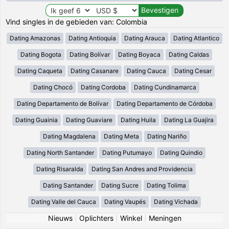
Vind singles in de gebieden van: Colombia
Dating Amazonas
Dating Antioquia
Dating Arauca
Dating Atlantico
Dating Bogota
Dating Bolívar
Dating Boyaca
Dating Caldas
Dating Caqueta
Dating Casanare
Dating Cauca
Dating Cesar
Dating Chocó
Dating Cordoba
Dating Cundinamarca
Dating Departamento de Bolívar
Dating Departamento de Córdoba
Dating Guainia
Dating Guaviare
Dating Huila
Dating La Guajira
Dating Magdalena
Dating Meta
Dating Nariño
Dating North Santander
Dating Putumayo
Dating Quindio
Dating Risaralda
Dating San Andres and Providencia
Dating Santander
Dating Sucre
Dating Tolima
Dating Valle del Cauca
Dating Vaupés
Dating Vichada
Nieuws
|
Oplichters
|
Winkel
|
Meningen