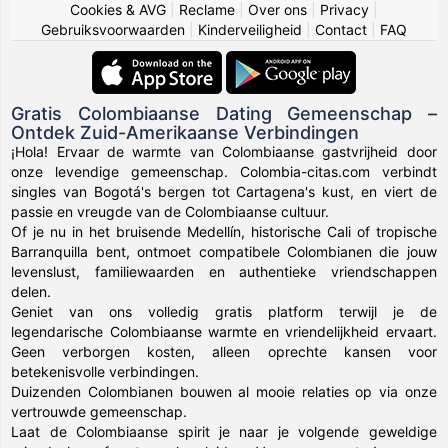
Cookies & AVG
|
Reclame
|
Over ons
|
Privacy
|
Gebruiksvoorwaarden
|
Kinderveiligheid
|
Contact
|
FAQ
Gratis Colombiaanse Dating Gemeenschap –
Ontdek Zuid-Amerikaanse Verbindingen
¡Hola! Ervaar de warmte van Colombiaanse gastvrijheid door
onze levendige gemeenschap. Colombia-citas.com verbindt
singles van Bogotá's bergen tot Cartagena's kust, en viert de
passie en vreugde van de Colombiaanse cultuur.
Of je nu in het bruisende Medellín, historische Cali of tropische
Barranquilla bent, ontmoet compatibele Colombianen die jouw
levenslust, familiewaarden en authentieke vriendschappen
delen.
Geniet van ons volledig gratis platform terwijl je de
legendarische Colombiaanse warmte en vriendelijkheid ervaart.
Geen verborgen kosten, alleen oprechte kansen voor
betekenisvolle verbindingen.
Duizenden Colombianen bouwen al mooie relaties op via onze
vertrouwde gemeenschap.
Laat de Colombiaanse spirit je naar je volgende geweldige