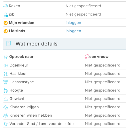
Roken
Niet gespecificeerd
job
Niet gespecificeerd
Mijn vrienden
Inloggen
Lid sinds
Inloggen
Wat meer details
Op zoek naar
een vrouw
Ogenkleur
Niet gespecificeerd
Haarkleur
Niet gespecificeerd
Lichaamstype
Niet gespecificeerd
Hoogte
Niet gespecificeerd
Gewicht
Niet gespecificeerd
Kinderen krijgen
Niet gespecificeerd
Kinderen willen hebben
Niet gespecificeerd
Verander Stad / Land voor de liefde
Niet gespecificeerd